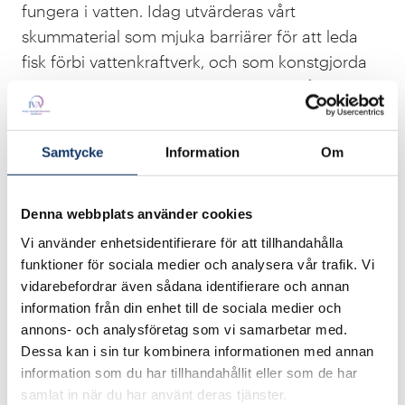
fungera i vatten. Idag utvärderas vårt
skummaterial som mjuka barriärer för att leda
fisk förbi vattenkraftverk, och som konstgjorda
flytande öar för att bevara biologisk mångfald i
vattenkraftsreglerade älvar. Vi vidareutvecklar nu
skummaterialen för användning i förpackningar.
Samtycke
Information
Om
Vår utmaning är att skala upp samtidigt som vi
utvecklar kostnadseffektiva processer som kan
konkurrera mot plastbaserade material.
Denna webbplats använder cookies
Vi använder enhetsidentifierare för att tillhandahålla
funktioner för sociala medier och analysera vår trafik. Vi
vidarebefordrar även sådana identifierare och annan
information från din enhet till de sociala medier och
annons- och analysföretag som vi samarbetar med.
Dessa kan i sin tur kombinera informationen med annan
information som du har tillhandahållit eller som de har
samlat in när du har använt deras tjänster.