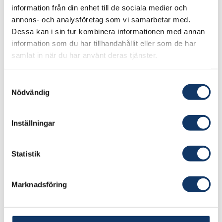
patogenupptäckt.
information från din enhet till de sociala medier och
annons- och analysföretag som vi samarbetar med.
Vår patentsökta teknik erbjuder en skalbar,
Dessa kan i sin tur kombinera informationen med annan
prisvärd sensorframställningsprocess som
information som du har tillhandahållit eller som de har
potentiellt kan ersätta de flesta nuvarande
samlat in när du har använt deras tjänster.
testprotokoll. Vi har framgångsrikt upptäckt
cancerbiomarkörer och Streptococcus
Samtyckesval
pneumoniae i laboratoriet och kommer snart att
Nödvändig
rikta in oss på Listeria monocytogenes. Framtida
kunder i denna bransch är mycket entusiastiska
Inställningar
över att använda våra sensorer på grund av
deras snabba testkapacitet.
Statistik
Marknadsföring