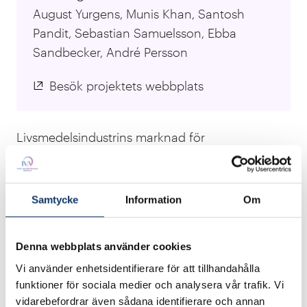
August Yurgens, Munis Khan, Santosh
Pandit, Sebastian Samuelsson, Ebba
Sandbecker, André Persson
Besök projektets webbplats
Livsmedelsindustrins marknad för
patogenupptäckt är nästan 22 miljarder dollar
men saknar tillförlitliga snabba testmetoder.
Kärnan i våra sensorer, en grafen-
Samtycke
Information
Om
fälteffekttransistor, ändrar lätt sitt elektriska
motstånd vid tillsats av ytterst små mängder
Denna webbplats använder cookies
ämnen på dess yta. Genom att fästa biologiska
Vi använder enhetsidentifierare för att tillhandahålla
receptorer på grafenet blir motståndsändringen
funktioner för sociala medier och analysera vår trafik. Vi
specifik för målämnet, vilket möjliggör tillförlitlig
vidarebefordrar även sådana identifierare och annan