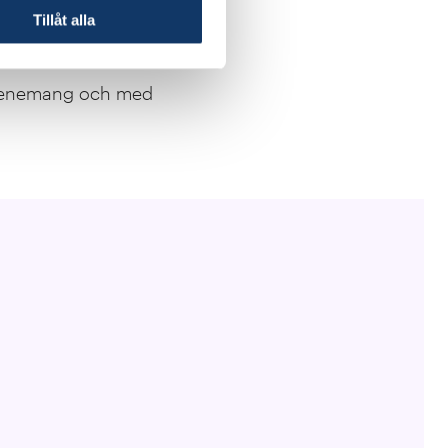
et kan intressenter
Tillåt alla
 evenemang och med