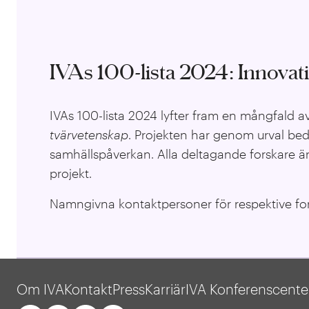
IVAs 100-lista 2024: Innova
IVAs 100-lista 2024 lyfter fram en mångfald a
tvärvetenskap
. Projekten har genom urval bed
samhällspåverkan. Alla deltagande forskare är
projekt.
Namngivna kontaktpersoner för respektive fors
Om IVA
Kontakt
Press
Karriär
IVA Konferenscente