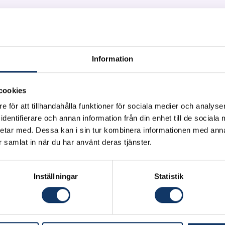
Information
itutes of Sweden
cookies
e för att tillhandahålla funktioner för sociala medier och analyser
Sara Renström, Sara Fallahi, Erik Einebrant, Hanna Nor
dentifierare och annan information från din enhet till de social
atilda Leivas
etar med. Dessa kan i sin tur kombinera informationen med ann
ar samlat in när du har använt deras tjänster.
s webbplats
Inställningar
Statistik
a med det har vi utvecklat ett digitalt, spelbaserat verk
amt idégenererande av cirkulära produkter och tjänst
t Moving Planets – stödjer en deltagande designprocess