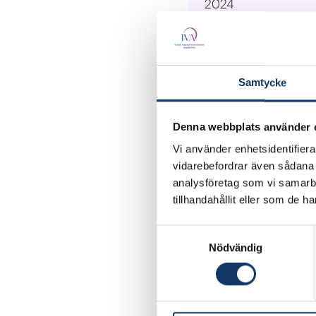
2024
Kategori:
Cirkulär ekonomi
Samtycke
Lärosäten:
RISE Research Inst
Denna webbplats använder 
Ansvarig forskare:
Vi använder enhetsidentifierar
Katherine Whalen, 
vidarebefordrar även sådana i
Anneli Selvefors, M
analysföretag som vi samarb
tillhandahållit eller som de h
Besök projektet
Samtyckesval
Nödvändig
För att komma till rätt
samarbete och gemens
kunder. Spelet – kalla