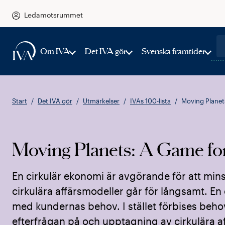
Ledamotsrummet
Om IVA
Det IVA gör
Svenska framtider
Start
Det IVA gör
Utmärkelser
IVAs 100-lista
Moving Planet
Moving Planets: A Game for
En cirkulär ekonomi är avgörande för att min
cirkulära affärsmodeller går för långsamt. En 
med kundernas behov. I stället förbises behov
efterfrågan på och upptagning av cirkulära a