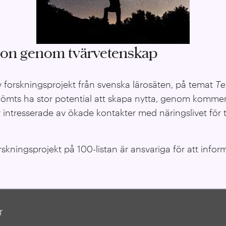
tion genom tvärvetenskap
v forskningsprojekt från svenska lärosäten, på temat
T
e
ömts ha stor potential att skapa nytta, genom kommersi
 intresserade av ökade kontakter med näringslivet för t
kningsprojekt på 100-listan är ansvariga för att infor
r