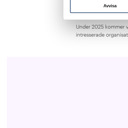
kunder interagerar oc
Avvisa
lättare få kontakt, inn
Under 2025 kommer vi
intresserade organisat