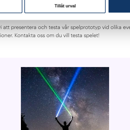
h experimenterar på ett engagerande sätt. Genom spel
Tillåt urval
overa och övergå till cirkulära produkter och tjänster.
 att presentera och testa vår spelprototyp vid olika
ioner. Kontakta oss om du vill testa spelet!