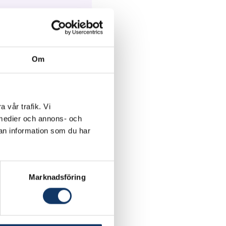
Om
a vår trafik. Vi
denö, Princess Woy,
a medier och annons- och
an information som du har
Marknadsföring
tyg som främjar
er mellan företag och
 i vilken företag och