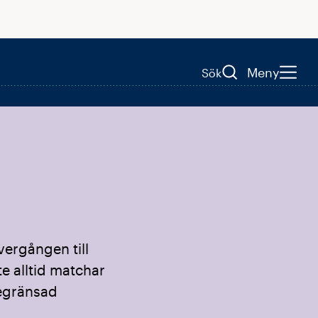
Meny
Sök
vergången till
te alltid matchar
begränsad