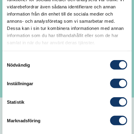
vidarebefordrar även sådana identifierare och annan
Här kan du som är IVA-ledamot logga in
information från din enhet till de sociala medier och
för att ta del av akademiövergripande
annons- och analysföretag som vi samarbetar med.
information, avdelningsnyheter och
Dessa kan i sin tur kombinera informationen med annan
kontaktuppgifter till andra ledamöter. Du
information som du har tillhandahållit eller som de har
samlat in när du har använt deras tjänster.
kan också se och lämna förslag på inval av
ledamöter. Är det första gången du loggar
Samtyckesval
in? Fungerar det inte att logga in? Klicka
Nödvändig
på Glömt lösenord för att generera ett nytt
lösenord.
Inställningar
Statistik
E-post
Marknadsföring