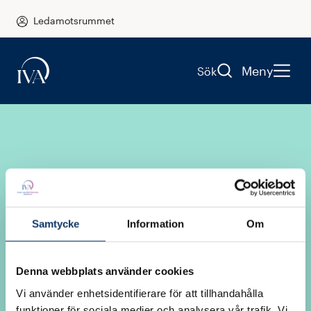
Ledamotsrummet
Meny
Sök
Samtycke
Information
Om
Logga in i
Denna webbplats använder cookies
Ledamotsrummet
Vi använder enhetsidentifierare för att tillhandahålla
funktioner för sociala medier och analysera vår trafik. Vi