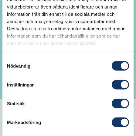
vidarebefordrar även sådana identifierare och annan
Här kan du som är IVA-ledamot logga in
information från din enhet till de sociala medier och
för att ta del av akademiövergripande
annons- och analysföretag som vi samarbetar med.
information, avdelningsnyheter och
Dessa kan i sin tur kombinera informationen med annan
kontaktuppgifter till andra ledamöter. Du
information som du har tillhandahållit eller som de har
samlat in när du har använt deras tjänster.
kan också se och lämna förslag på inval av
ledamöter. Är det första gången du loggar
Samtyckesval
in? Fungerar det inte att logga in? Klicka
Nödvändig
på Glömt lösenord för att generera ett nytt
lösenord.
Inställningar
Statistik
E-post
Marknadsföring