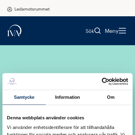
Ledamotsrummet
Meny
Sök
Samtycke
Information
Om
Logga in i
Denna webbplats använder cookies
Ledamotsrummet
Vi använder enhetsidentifierare för att tillhandahålla
funktioner för sociala medier och analysera vår trafik. Vi