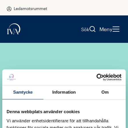
Ledamotsrummet
Meny
Sök
Samtycke
Information
Om
Logga in i
Denna webbplats använder cookies
Ledamotsrummet
Vi använder enhetsidentifierare för att tillhandahålla
funktioner för sociala medier och analysera vår trafik. Vi