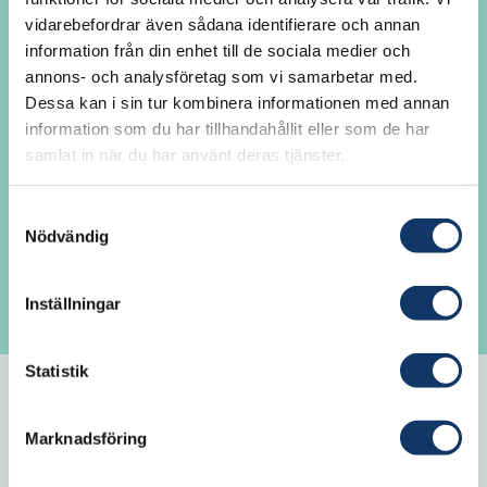
vidarebefordrar även sådana identifierare och annan
Här kan du som är IVA-ledamot logga in
information från din enhet till de sociala medier och
för att ta del av akademiövergripande
annons- och analysföretag som vi samarbetar med.
information, avdelningsnyheter och
Dessa kan i sin tur kombinera informationen med annan
kontaktuppgifter till andra ledamöter. Du
information som du har tillhandahållit eller som de har
samlat in när du har använt deras tjänster.
kan också se och lämna förslag på inval av
ledamöter. Är det första gången du loggar
Samtyckesval
in? Fungerar det inte att logga in? Klicka
Nödvändig
på Glömt lösenord för att generera ett nytt
lösenord.
Inställningar
Statistik
E-post
Marknadsföring