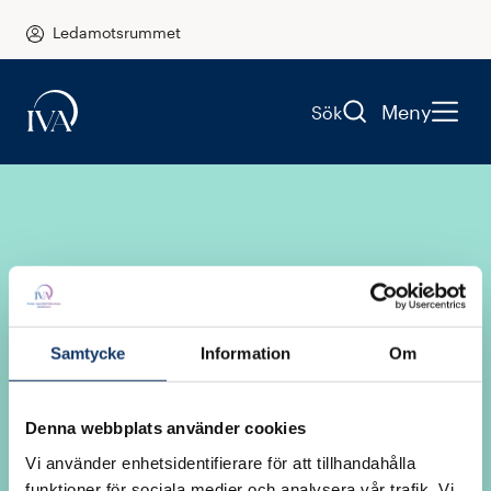
Ledamotsrummet
Meny
Sök
Samtycke
Information
Om
Logga in i
Denna webbplats använder cookies
Ledamotsrummet
Vi använder enhetsidentifierare för att tillhandahålla
funktioner för sociala medier och analysera vår trafik. Vi