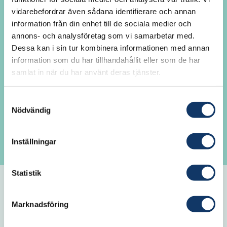
vidarebefordrar även sådana identifierare och annan
Här kan du som är IVA-ledamot logga in
information från din enhet till de sociala medier och
för att ta del av akademiövergripande
annons- och analysföretag som vi samarbetar med.
information, avdelningsnyheter och
Dessa kan i sin tur kombinera informationen med annan
kontaktuppgifter till andra ledamöter. Du
information som du har tillhandahållit eller som de har
samlat in när du har använt deras tjänster.
kan också se och lämna förslag på inval av
ledamöter. Är det första gången du loggar
Samtyckesval
in? Fungerar det inte att logga in? Klicka
Nödvändig
på Glömt lösenord för att generera ett nytt
lösenord.
Inställningar
Statistik
E-post
Marknadsföring