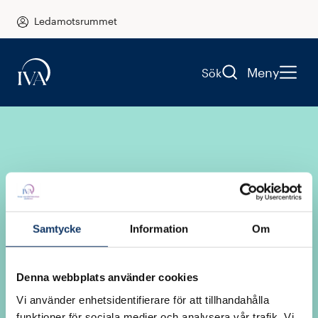
Ledamotsrummet
Meny
Sök
Samtycke
Information
Om
Logga in i
Denna webbplats använder cookies
Ledamotsrummet
Vi använder enhetsidentifierare för att tillhandahålla
funktioner för sociala medier och analysera vår trafik. Vi