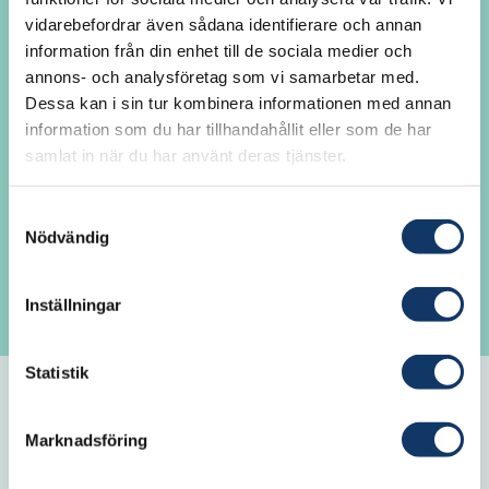
vidarebefordrar även sådana identifierare och annan
Här kan du som är IVA-ledamot logga in
information från din enhet till de sociala medier och
för att ta del av akademiövergripande
annons- och analysföretag som vi samarbetar med.
information, avdelningsnyheter och
Dessa kan i sin tur kombinera informationen med annan
kontaktuppgifter till andra ledamöter. Du
information som du har tillhandahållit eller som de har
samlat in när du har använt deras tjänster.
kan också se och lämna förslag på inval av
ledamöter. Är det första gången du loggar
Samtyckesval
in? Fungerar det inte att logga in? Klicka
Nödvändig
på Glömt lösenord för att generera ett nytt
lösenord.
Inställningar
Statistik
E-post
Marknadsföring