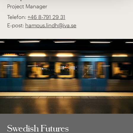
Project Manager
Telefon:
+46 8-791 29 31
E-post:
hampus.lindh@iva.se
Swedish Futures