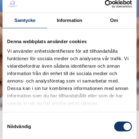
Samtycke
Information
Om
IVA will, during 2026, carry out work that
Denna webbplats använder cookies
highlights issues related to societal needs
Vi använder enhetsidentifierare för att tillhandahålla
requiring public investment, as well as the
funktioner för sociala medier och analysera vår trafik. Vi
regulatory frameworks that govern public
vidarebefordrar även sådana identifierare och annan
budget processes.
information från din enhet till de sociala medier och
annons- och analysföretag som vi samarbetar med.
Within this in-depth study, the following
Dessa kan i sin tur kombinera informationen med annan
questions are addressed:
information som du har tillhandahållit eller som de har
samlat in när du har använt deras tjänster.
What models for financing exist?
What is the current situation? Typical
Samtyckesval
patterns?
Nödvändig
What international models of relevance to