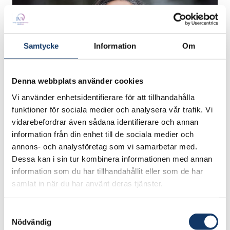
Samtycke
Information
Om
Denna webbplats använder cookies
Vi använder enhetsidentifierare för att tillhandahålla
funktioner för sociala medier och analysera vår trafik. Vi
Akademisk titel
vidarebefordrar även sådana identifierare och annan
information från din enhet till de sociala medier och
Tekn dr
annons- och analysföretag som vi samarbetar med.
Dessa kan i sin tur kombinera informationen med annan
information som du har tillhandahållit eller som de har
Titel
samlat in när du har använt deras tjänster.
Professor
Samtyckesval
Nödvändig