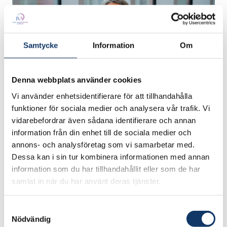
Samtycke
Information
Om
Denna webbplats använder cookies
Vi använder enhetsidentifierare för att tillhandahålla
funktioner för sociala medier och analysera vår trafik. Vi
Akademisk titel
vidarebefordrar även sådana identifierare och annan
information från din enhet till de sociala medier och
Fil kand, dr h.c.
annons- och analysföretag som vi samarbetar med.
Dessa kan i sin tur kombinera informationen med annan
information som du har tillhandahållit eller som de har
Titel
samlat in när du har använt deras tjänster.
Chefekonom
Samtyckesval
Nödvändig