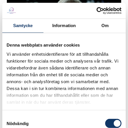
Samtycke
Information
Om
Denna webbplats använder cookies
Vi använder enhetsidentifierare för att tillhandahålla
funktioner för sociala medier och analysera vår trafik. Vi
Akademisk titel
vidarebefordrar även sådana identifierare och annan
information från din enhet till de sociala medier och
Tekn. dr.
annons- och analysföretag som vi samarbetar med.
Dessa kan i sin tur kombinera informationen med annan
information som du har tillhandahållit eller som de har
Titel
samlat in när du har använt deras tjänster.
Forskningsdirektör
Samtyckesval
Nödvändig