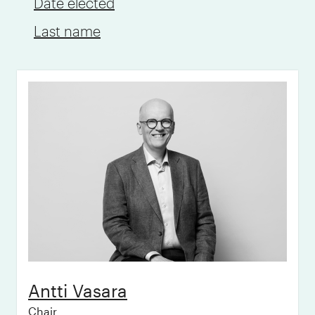
Date elected
Avd VI Företagande och ledarskap
Last name
Avd VII Teknikens grunder och
gränsområden
Avd VIII Skogsnäringens teknik
Avd IX Ekonomi
Avd X Bioteknik
Avd XI Utbildning och forskning
Avd XII Informationsteknik
Avd XIII Internationell ledamot
Antti
Vasara
Chair