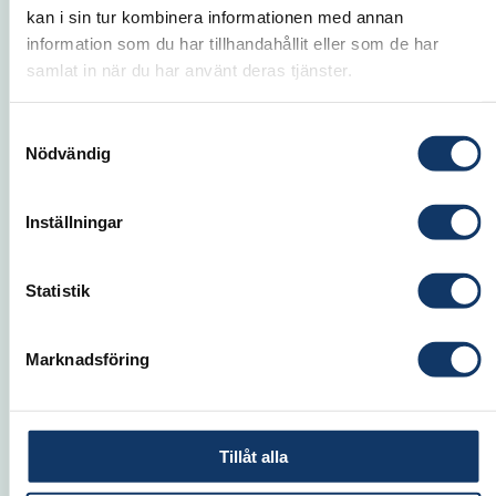
kan i sin tur kombinera informationen med annan
information som du har tillhandahållit eller som de har
samlat in när du har använt deras tjänster.
Samtyckesval
Nödvändig
Inställningar
Statistik
David
Domeij
Institutionschef, Nationalekonomiska
Marknadsföring
institutionen
Avd IX Ekonomi
Tillåt alla