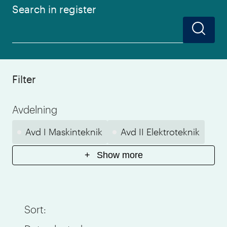
Search in register
Filter
Avdelning
Avd I Maskinteknik
Avd II Elektroteknik
+
Show more
Avd III Samhällsbyggnad
Avd IV Kemiteknik
Sort
:
Avd V Bergs- och materialteknik