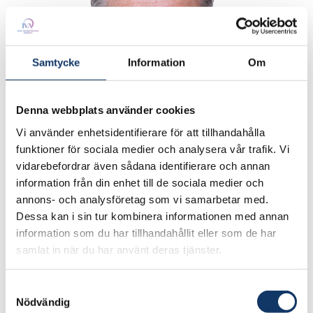
Samtycke
Information
Om
Denna webbplats använder cookies
Vi använder enhetsidentifierare för att tillhandahålla
funktioner för sociala medier och analysera vår trafik. Vi
Akademisk titel
vidarebefordrar även sådana identifierare och annan
information från din enhet till de sociala medier och
Civilingenjör
annons- och analysföretag som vi samarbetar med.
Dessa kan i sin tur kombinera informationen med annan
information som du har tillhandahållit eller som de har
Titel
samlat in när du har använt deras tjänster.
Senior expert
Samtyckesval
Nödvändig