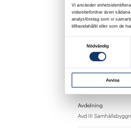
Vi använder enhetsidentifierar
Akademisk titel
vidarebefordrar även sådana i
Agronomie hedersdok
analysföretag som vi samarb
tillhandahållit eller som de h
Titel
Samtyckesval
Nödvändig
Stadsbyggnadschef
Organisation
Avvisa
Varberg Kommun
Avdelning
Avd III Samhällsbygg