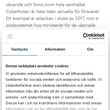
växande och finns inom hela samhället.
Cyberhoten är hela tiden aktuella för försvaret.
Ett exempel är attacken i slutet av 2017, mot e-
postsystemet hos ministeriet för de väpnade
styrkorna. Attacken syftade till att återskapa
information om tankning av den franska flottan.
Under 2017 registrerades 750 datorattacker mot
Samtycke
Information
Om
ministeriet. Året därpå ökade de till 850, sedan
900, för att nå upp till 1 000 år 2020.
Denna webbplats använder cookies
Uppgifterna kommer från general Didier
Tisseyre, chef för cyberförsvaret (ComCyber),
Vi använder enhetsidentifierare för att tillhandahålla
funktioner för sociala medier och analysera vår trafik. Vi
den enhet som leder och samordnar de franska
vidarebefordrar även sådana identifierare och annan
väpnade styrkornas cyberförsvar. Hotet hänger
information från din enhet till de sociala medier och
också över de franska företagen, oavsett sektor
annons- och analysföretag som vi samarbetar med.
och storlek.
Dessa kan i sin tur kombinera informationen med annan
information som du har tillhandahållit eller som de har