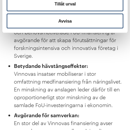
Tillåt urval
Vinnovas strategiska betydelse:
Vinnova utgör en central aktör i det svenska
Avvisa
innovationssystemet. Myndighetens riktade
och behovsmotiverade FoU-finansiering är
avgörande för att skapa förutsättningar för
forskningsintensiva och innovativa företag i
Sverige.
Betydande hävstångseffekter:
Vinnovas insatser mobiliserar i stor
omfattning medfinansiering från näringslivet.
En minskning av anslagen leder därför till en
oproportionerligt stor minskning av de
samlade FoU-investeringarna i ekonomin.
Avgörande för samverkan:
En stor del av Vinnovas finansiering avser