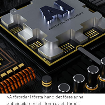
Sammanfattande
ställningstagande
IVA tillstyrker utredningens övergripande
inriktning och delar bedömningen att Sverige
bör införa ett nytt skatteincitament för
företagens forskning och utveckling (FoU).
Skatteincitamenten bör samtidigt utökas,
speciellt för de större företagen.
IVA förordar i första hand det föreslagna
skatteincitamentet i form av ett förhöjt