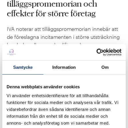
tilläggspromemorian och
effekter för större företag
IVA noterar att tilläggspromemorian innebär att
de föreslagna incitamenten i större utsträckning
kan behandlas som kvalificerade
skatteincitament, vilket minskar negativa effekter
på tilläggsskatten. Detta stärker incitamentens
Samtycke
Information
Om
effektivitet i ett internationellt perspektiv.
Samtidigt kvarstår vissa begränsningar.
Denna webbplats använder cookies
Takbeloppet kan innebära att större koncerner
Vi använder enhetsidentifierare för att tillhandahålla
inte fullt ut kan tillgodogöra sig incitamentet,
funktioner för sociala medier och analysera vår trafik. Vi
och utfallet kan variera beroende på företagens
vidarebefordrar även sådana identifierare och annan
struktur och verksamhetens lokalisering.
information från din enhet till de sociala medier och
annons- och analysföretag som vi samarbetar med.
IVA bedömer att tilläggspromemorian förbättrar