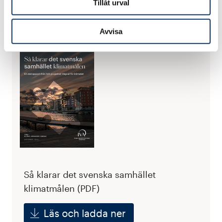
Tillåt urval
vägar, järnvägar, hamnar och hållbara städer
samt fortsatt energieffektivisering i alla sektorer.
Avvisa
Så klarar det svenska samhället
klimatmålen (PDF)
Läs och ladda ner