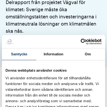
Delrapport från projektet Vägval för
klimatet: Sverige måste öka
omställningstakten och investeringarna i
klimatneutrala lösningar om klimatmålen
ska nås.
Energy & Resources
Building & Construction
Reports
Published: 19 September 2019
Updated: 30 March 2023
Samtycke
Information
Om
Denna webbplats använder cookies
De direkta utsläppen av växthusgaser i Sverige
Vi använder enhetsidentifierare för att tillhandahålla
har sedan år 1990 minskat med nästan 20
funktioner för sociala medier och analysera vår trafik. Vi
miljoner ton. Nu återstår 50 miljoner ton att
vidarebefordrar även sådana identifierare och annan
information från din enhet till de sociala medier och
reducera till år 2045.
annons- och analysföretag som vi samarbetar med.
Dessa kan i sin tur kombinera informationen med annan