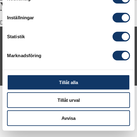
Marcus Wandt
Inställningar
Deputy Chair
Statistik
Contact us
Newsroom
IVA Conference Center
Marknadsföring
© 2026 Kungl. Ingenjörsvetenskapsakademien (IVA)
Tillåt alla
Tillåt urval
Avvisa