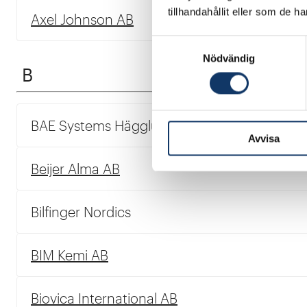
tillhandahållit eller som de h
Axel Johnson AB
Samtyckesval
Nödvändig
B
BAE Systems Hägglunds AB
Avvisa
Beijer Alma AB
Bilfinger Nordics
BIM Kemi AB
Biovica International AB