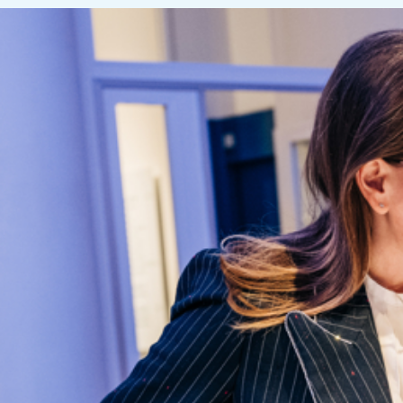
A
AB Aphrae
AB Volvo
ABB AB