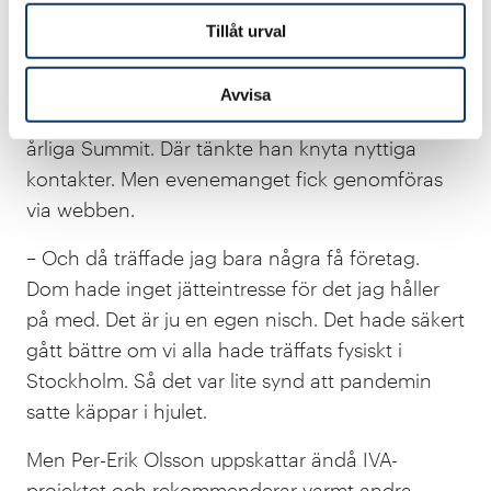
att få företag intresserade. Men även inom
Tillåt urval
andra branscher finns behov. Där är man inte så
medvetna om möjligheterna.
Avvisa
Därför såg han fram emot Research2Bussiness
årliga Summit. Där tänkte han knyta nyttiga
kontakter. Men evenemanget fick genomföras
via webben.
– Och då träffade jag bara några få företag.
Dom hade inget jätteintresse för det jag håller
på med. Det är ju en egen nisch. Det hade säkert
gått bättre om vi alla hade träffats fysiskt i
Stockholm. Så det var lite synd att pandemin
satte käppar i hjulet.
Men Per-Erik Olsson uppskattar ändå IVA-
projektet och rekommenderar varmt andra