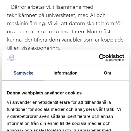
– Därför arbetar vi, tillsammans med
teknikämnet på universitetet, med AI och
maskininlärning. Vi vill att datorn ska tala om för
oss hur man ska tolka resultaten. Man måste
kunna identifiera dom variabler som är kopplade
till en viss exponering.
Ett exempel på vad felaktigt tolkade mätdata
kan ställa till är de högljudda larmen om
Samtycke
Information
Om
akrylamid för snart två decennier sedan. Då var
det till och med farligt att äta potatischips.
Denna webbplats använder cookies
– Visst är akrylamid farligt. Men forskningen
Vi använder enhetsidentifierare för att tillhandahålla
byggde på försök med råttor. Och skulle man
funktioner för sociala medier och analysera vår trafik. Vi
extrapolera den mängd råttorna fick i sig till
vidarebefordrar även sådana identifierare och annan
människor så skulle en person behöva äta 200
information från din enhet till de sociala medier och
annons- och analysföretag som vi samarbetar med.
kilo chips. Per dag. I två år.