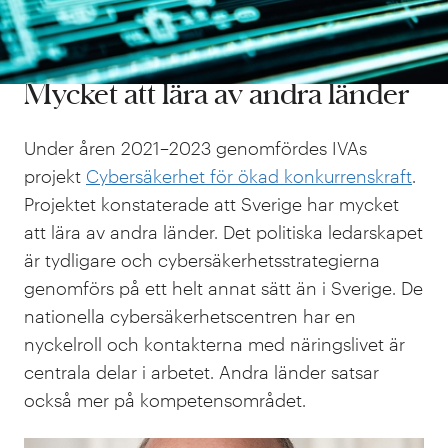
Sveriges cybersäkerhet, men mer behöver
göras, säger
Håkan Buskhe
.
Mycket att lära av andra länder
Under åren 2021–2023 genomfördes IVAs
projekt
Cybersäkerhet för ökad konkurrenskraft
.
Projektet konstaterade att Sverige har mycket
att lära av andra länder. Det politiska ledarskapet
är tydligare och cybersäkerhetsstrategierna
genomförs på ett helt annat sätt än i Sverige. De
nationella cybersäkerhetscentren har en
nyckelroll och kontakterna med näringslivet är
centrala delar i arbetet. Andra länder satsar
också mer på kompetensområdet.