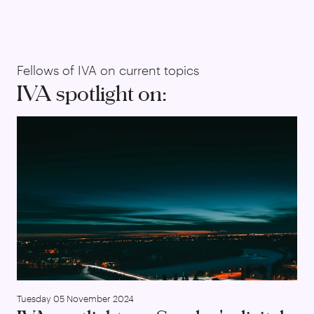
Fellows of IVA on current topics
IVA spotlight on:
IVA
Tuesday 05 November 2024