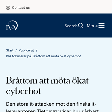
Contact us
Menu
Search
Start
Publicerat
IVA fokuserar på: Bråttom att möta ökat cyberhot
Bråttom att möta ökat
cyberhot
Den stora it-attacken mot den finska it-
leverantören Tietoevry visar hur sårbart