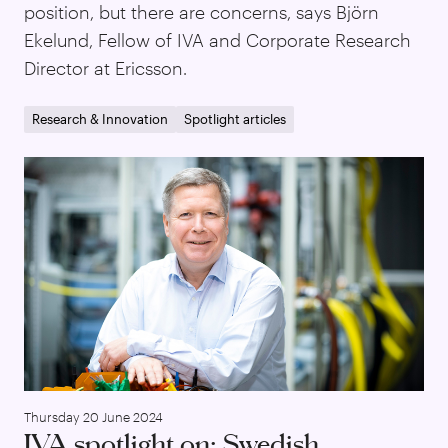
position, but there are concerns, says Björn
Ekelund, Fellow of IVA and Corporate Research
Director at Ericsson.
Research & Innovation
Spotlight articles
IVA
Thursday 20 June 2024
IVA spotlight on: Swedish