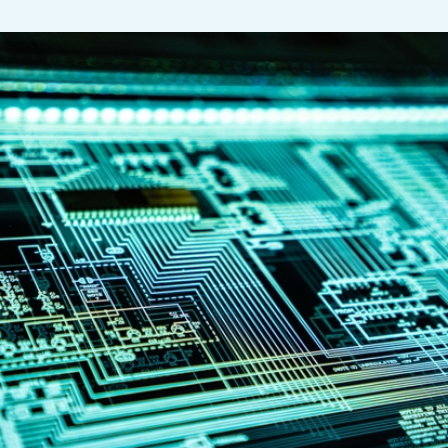
– Vi ser nu att några av IVAs förslag håller på att
bli verklighet. Den 7 februari invigs Sveriges nya
cybercampus som ska bli ett nationellt
samarbete mellan flera universitet,
forskningsinstitut, myndigheter och företag över
hela Sverige. Att man genom detta kraftsamlar
tror jag kommer bli oerhört betydelsefullt för