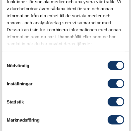
funktioner för sociala medier och analysera vår trafik. Vi
vidarebefordrar även sådana identifierare och annan
information från din enhet till de sociala medier och
Projektet syftar till att använda nya lösningar
annons- och analysföretag som vi samarbetar med.
inom mobil kommunikation (5G/6G) för att
Dessa kan i sin tur kombinera informationen med annan
förbättra träningen. Med mobil teknik kan
information som du har tillhandahållit eller som de har
patientsimulatorn fjärrstyras och användas
samlat in när du har använt deras tjänster.
utanför klassrummet för att skapa mer realistiska
Samtyckesval
träningsscenarier, till exempel i en ambulans
Nödvändig
eller vid en fiktiv olycksplats. Tekniken gör det
också möjligt för studenter att delta i
Inställningar
scenarierna på distans.
Lösningarna som ska demonstreras i projektet
Statistik
möjliggör en helt ny nivå av lärande, där
utbildningen blir mer flexibel, autentisk och
Marknadsföring
ekonomiskt hållbar. Projektet är redan igång
med de första experimenten.