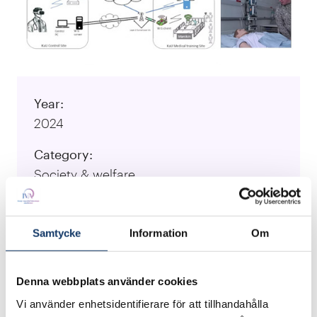
Year:
2024
Category:
Society & welfare
University:
Karlstad University
Samtycke
Information
Om
Responsible Researcher:
Anna Brunström, Anna Nordin
Denna webbplats använder cookies
Vi använder enhetsidentifierare för att tillhandahålla
Visit Project Website