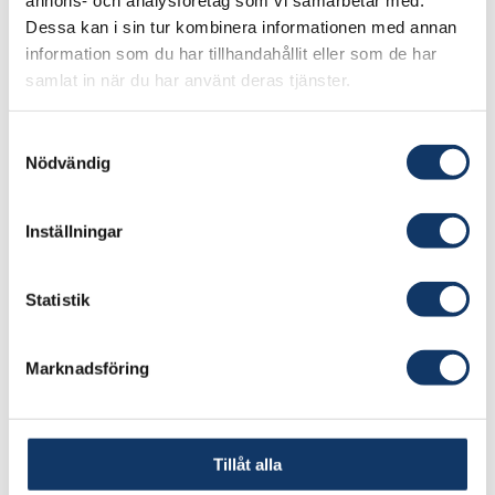
utvecklats och testats i industriella
Dessa kan i sin tur kombinera informationen med annan
information som du har tillhandahållit eller som de har
demonstrationsmiljöer. Maskinanvändare kan nu
samlat in när du har använt deras tjänster.
använda dessa som underlag vid nyanskaffning
och för maskintillverkare tjänar de nya
Samtyckesval
maskinerna som målvärde vid nykonstruktion.
Nödvändig
Genom att kombinera nyutvecklad och
existerande vibrationsdämpande teknik, har vi
Inställningar
visat att det finns en lösning på
samhällsproblemet.
Statistik
Marknadsföring
Tillåt alla