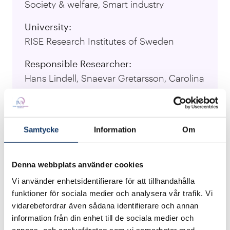
Society & welfare, Smart industry
University:
RISE Research Institutes of Sweden
Responsible Researcher:
Hans Lindell, Snaevar Gretarsson, Carolina
Pettersson
Visit Project Website
Samtycke
Information
Om
Med ny vibrationsdämpande teknik som
Denna webbplats använder cookies
utvecklats i projektet ”Noll Vibrationsskador”
Vi använder enhetsidentifierare för att tillhandahålla
angrips problemet direkt vid källan, nämligen i
funktioner för sociala medier och analysera vår trafik. Vi
maskinen. Inom ramen för projektet, vars credo
vidarebefordrar även sådana identifierare och annan
är ”Maskiner behöver inte vibrera och skada
information från din enhet till de sociala medier och
människor”, har lågvibrerande maskinprototyper
annons- och analysföretag som vi samarbetar med.