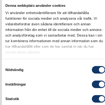
utveckling får Sverige inte full utväxling på dessa
Denna webbplats använder cookies
investeringar.
Vi använder enhetsidentifierare för att tillhandahålla
funktioner för sociala medier och analysera vår trafik. Vi
Entrepreneurship
Research & Innovation
vidarebefordrar även sådana identifierare och annan
Projects & programmes
information från din enhet till de sociala medier och annons-
och analysföretag som vi samarbetar med. Dessa kan i sin
Re
tur kombinera informationen med annan information som du
har tillhandahållit eller som de har samlat in när du har
använt deras tjänster.
Samtyckesval
Nödvändig
Inställningar
Thursday 29 June 2023
Statistik
Research2Business