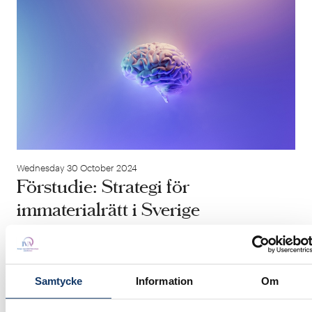
Wednesday 30 October 2024
Förstudie: Strategi för
immaterialrätt i Sverige
Immaterialrätten spelar en avgörande roll för att
maximera värdeskapandet från forskning,
innovation och entreprenörskap. Trots
Samtycke
Information
Om
betydande investeringar i forskning och