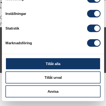
Nils Grimbeck
Inställningar
Chalmers
IVAs Studentråd 2025-2027
Statistik
Om IVA
Kontakt
Press
Karriär
Marknadsföring
IVA Konferenscenter
© 2026 Kungl. Ingenjörsvetenskapsakademien (IVA)
Tillåt alla
Tillåt urval
Avvisa