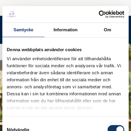
Ledamotsrummet
Meny
Samtycke
Information
Om
Sök
Denna webbplats använder cookies
Vi använder enhetsidentifierare för att tillhandahålla
funktioner för sociala medier och analysera vår trafik. Vi
vidarebefordrar även sådana identifierare och annan
information från din enhet till de sociala medier och
annons- och analysföretag som vi samarbetar med.
Dessa kan i sin tur kombinera informationen med annan
information som du har tillhandahållit eller som de har
samlat in när du har använt deras tjänster.
Samtyckesval
Nödvändig