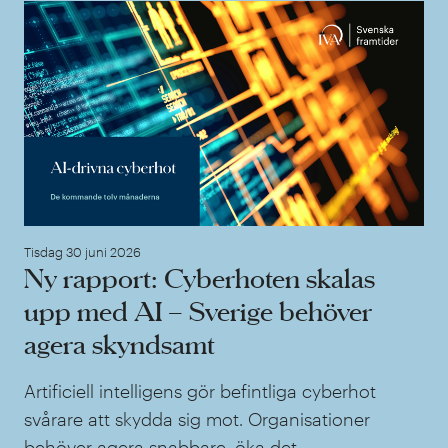
Ny 
Tisdag 30 juni 2026
Ny rapport: Cyberhoten skalas
upp med AI – Sverige behöver
agera skyndsamt
Artificiell intelligens gör befintliga cyberhot
svårare att skydda sig mot. Organisationer
behöver agera snabbare, öka det