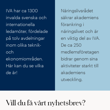
IVA har ca 1300
Näringslivsrådet
invalda svenska och
säkrar akademiens
internationella
förankring i
ledamöter, fördelade
näringslivet och är
på tolv avdelningar
en viktig del av IVA.
inom olika teknik-
De ca 250
och
medlemsföretagen
ekonomiområden.
bidrar genom sina
Här kan du se vilka
aktiviteter starkt till
de är!
akademiens
utveckling.
Vill du få vårt nyhetsbrev?