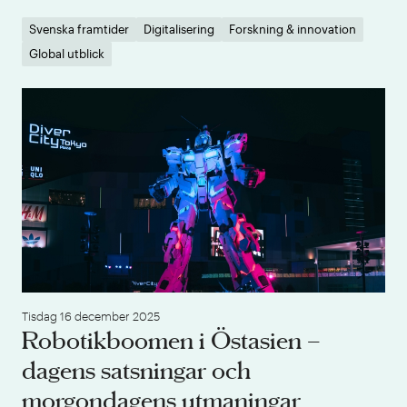
Svenska framtider
Digitalisering
Forskning & innovation
Global utblick
Ro
Tisdag 16 december 2025
Robotikboomen i Östasien –
dagens satsningar och
morgondagens utmaningar