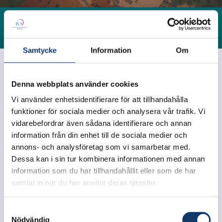
Se fler evenemang
Samtycke
Information
Om
Denna webbplats använder cookies
Vi använder enhetsidentifierare för att tillhandahålla
Remissvar och inspel
funktioner för sociala medier och analysera vår trafik. Vi
vidarebefordrar även sådana identifierare och annan
IVA
information från din enhet till de sociala medier och
annons- och analysföretag som vi samarbetar med.
Dessa kan i sin tur kombinera informationen med annan
information som du har tillhandahållit eller som de har
samlat in när du har använt deras tjänster.
Samtyckesval
Nödvändig