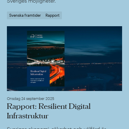
Sveriges möjligheter.
Svenska framtider
Rapport
Rap
Onsdag 24 september 2025
Rapport: Resilient Digital
Infrastruktur
Sveriges ekonomi, säkerhet och välfärd är