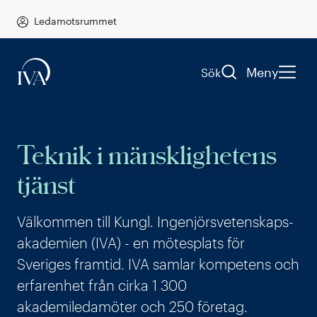
Ledamotsrummet
Meny
Sök
Teknik i mänsklighetens
tjänst
Välkommen till Kungl. Ingenjörs­vetenskaps­­
akademien (IVA) - en mötesplats för
Sveriges framtid. IVA samlar kompetens och
erfarenhet från cirka 1 300
akademiledamöter och 250 företag.