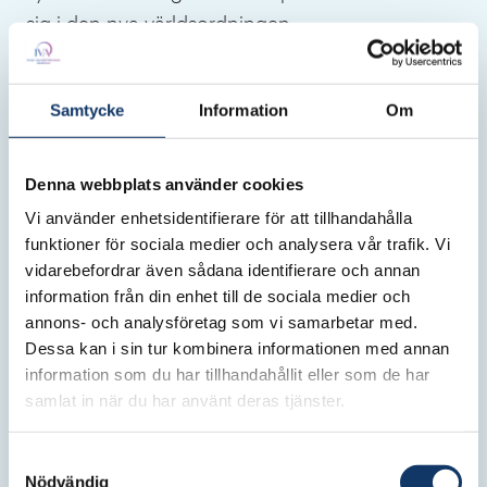
sig i den nya världsordningen.
Svenska framtider
Vd-ord
Samtycke
Information
Om
IVA
Denna webbplats använder cookies
Vi använder enhetsidentifierare för att tillhandahålla
funktioner för sociala medier och analysera vår trafik. Vi
vidarebefordrar även sådana identifierare och annan
information från din enhet till de sociala medier och
annons- och analysföretag som vi samarbetar med.
Dessa kan i sin tur kombinera informationen med annan
information som du har tillhandahållit eller som de har
samlat in när du har använt deras tjänster.
Tisdag 24 februari 2026
IVAs vd - om strategisk
oumbärlighet
Samtyckesval
Nödvändig