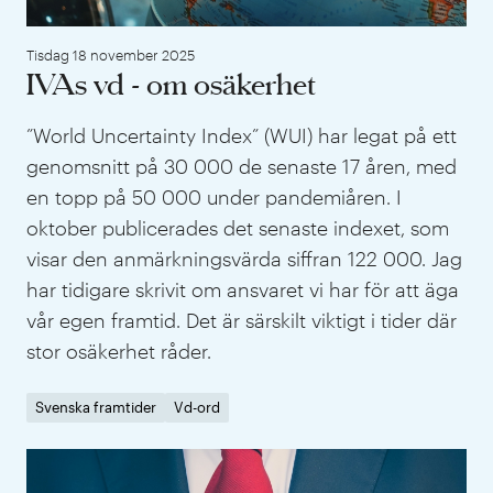
Tisdag 18 november 2025
IVAs vd - om osäkerhet
”World Uncertainty Index” (WUI) har legat på ett
genomsnitt på 30 000 de senaste 17 åren, med
en topp på 50 000 under pandemiåren. I
oktober publicerades det senaste indexet, som
visar den anmärkningsvärda siffran 122 000. Jag
har tidigare skrivit om ansvaret vi har för att äga
vår egen framtid. Det är särskilt viktigt i tider där
stor osäkerhet råder.
Svenska framtider
Vd-ord
IVA