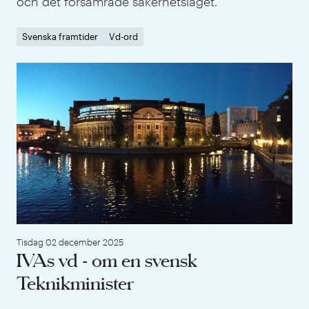
och det försämrade säkerhetsläget.
Svenska framtider
Vd-ord
IVA
Tisdag 02 december 2025
IVAs vd - om en svensk
Teknikminister