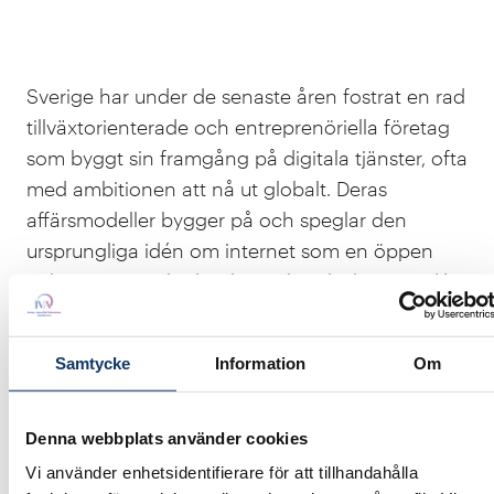
Sverige har under de senaste åren fostrat en rad
tillväxtorienterade och entreprenöriella företag
som byggt sin framgång på digitala tjänster, ofta
med ambitionen att nå ut globalt. Deras
affärsmodeller bygger på och speglar den
ursprungliga idén om internet som en öppen
och gränsöverskridande marknadsplats. En idé
som vi inte längre kan ta för given.
Samtycke
Information
Om
För i takt med att den digitala ekonomins
betydelse växer, växer också de politiska och
geopolitiska spänningarna i världen, och vi ser
Denna webbplats använder cookies
hur digitala marknader i allt högre grad påverkas
Vi använder enhetsidentifierare för att tillhandahålla
av nationella särintressen, reglering och