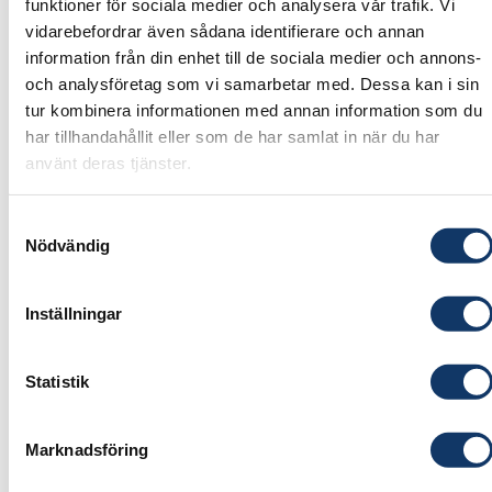
funktioner för sociala medier och analysera vår trafik. Vi
säkerhetspolitiska överväganden. Landsgränser
vidarebefordrar även sådana identifierare och annan
information från din enhet till de sociala medier och annons-
som tidigare suddades ut förstärks på nytt, även
och analysföretag som vi samarbetar med. Dessa kan i sin
online.
tur kombinera informationen med annan information som du
har tillhandahållit eller som de har samlat in när du har
Vilka konsekvenser får detta för svenskt
använt deras tjänster.
entreprenörskap? Hur kan Sverige bäst navigera
i ett föränderligt geopolitiskt landskap där frågor
Samtyckesval
om ekonomisk integration, konkurrens och
Nödvändig
digital reglering blir alltmer centrala? Vilken är
politikens roll?
Inställningar
Frukost serveras från 07:30.
Statistik
Seminariet arrangeras i samarbete med
Entreprenörskapsforum
.
Marknadsföring