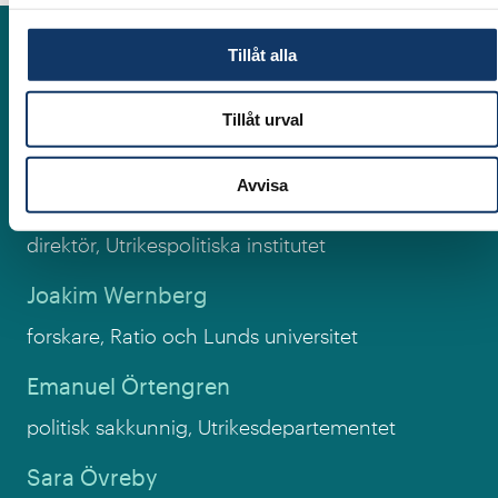
Medverkande
Tillåt alla
Anna Felländer
Tillåt urval
grundare, Asenion
Avvisa
Jacob Hallgren
direktör, Utrikespolitiska institutet
Joakim Wernberg
forskare, Ratio och Lunds universitet
Emanuel Örtengren
politisk sakkunnig, Utrikesdepartementet
Sara Övreby