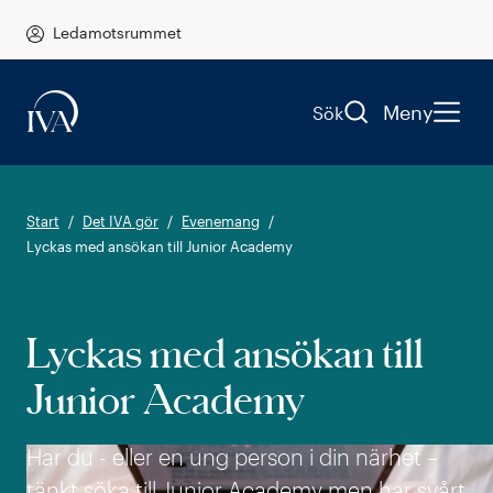
Ledamotsrummet
Meny
Sök
Start
Det IVA gör
Evenemang
Lyckas med ansökan till Junior Academy
Lyckas med ansökan till
Junior Academy
Har du - eller en ung person i din närhet –
tänkt söka till Junior Academy men har svårt