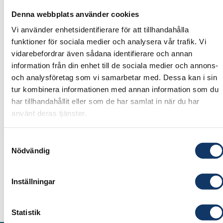
Junior Academy är ett internationellt program
Denna webbplats använder cookies
för unga mellan 13 och 17 år som gillar teknik,
Vi använder enhetsidentifierare för att tillhandahålla
naturvetenskap och problemlösning.
funktioner för sociala medier och analysera vår trafik. Vi
vidarebefordrar även sådana identifierare och annan
Tillsammans med andra unga från hela världen
information från din enhet till de sociala medier och annons-
arbetar de med att hitta innovativa lösningar på
och analysföretag som vi samarbetar med. Dessa kan i sin
olika verkliga samhällsutmaningar och problem.
tur kombinera informationen med annan information som du
har tillhandahållit eller som de har samlat in när du har
Programmet genomförs på engelska och
använt deras tjänster.
ansökan görs via Junior Academys
internationella portal, som hanteras av The New
Samtyckesval
York Academy of Sciences (NYAS).
Nödvändig
Boka din plats i dag så får du en länk för att
kunna delta digitalt!
Inställningar
Här kan du läsa mer om vad Junior Academy är
Statistik