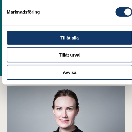
Medverkande:
Marknadsföring
Linda Olsson
Tillåt alla
Projektledare IVA
Helena Gyrulf
Tillåt urval
Enhetschef Kompetensförsörjning, IVA
Avvisa