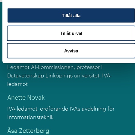
Medverkande
Tillåt alla
Carl-Henric Svanberg
Tillåt urval
Ordförande AI-kommissionen, IVA-ledamot
Avvisa
Fredrik Heintz
Ledamot AI-kommissionen, professor i
Datavetenskap Linköpings universitet, IVA-
ledamot
Anette Novak
IVA-ledamot, ordförande IVAs avdelning för
Informationsteknik
Åsa Zetterberg