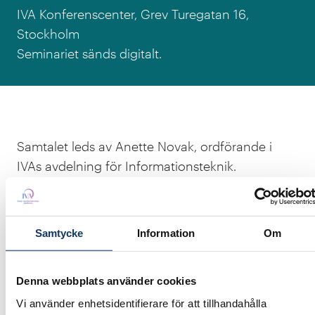
IVA Konferenscenter, Grev Turegatan 16,
Stockholm
Seminariet sänds digitalt.
Samtalet leds av Anette Novak, ordförande i
IVAs avdelning för Informationsteknik.
Vi välkomnar diskussion och samtal.
Vid sin tillsättning ( i december 2023) gav
Samtycke
Information
Om
regeringen AI-kommissionen uppdrag att, bland
annat:
Denna webbplats använder cookies
Analysera villkoren för att bland annat högre
Vi använder enhetsidentifierare för att tillhandahålla