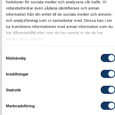
utbildning ska vara tillräcklig för att möta
funktioner för sociala medier och analysera vår trafik. Vi
morgondagens behov inom AI-användning
vidarebefordrar även sådana identifierare och annan
och AI-utveckling,
information från din enhet till de sociala medier och annons-
och analysföretag som vi samarbetar med. Dessa kan i sin
identifiera hur Sverige kan agera för att
tur kombinera informationen med annan information som du
främja en konkurrenskraftig och säker AI
har tillhandahållit eller som de har samlat in när du har
inom EU och globalt,
använt deras tjänster.
föreslå hur Sverige ska kunna attrahera
riskkapital och underlätta innovation för
Samtyckesval
Nödvändig
stärkt konkurrenskraft inom AI,
föreslå hur offentlig förvaltning kan
Inställningar
effektiviseras genom att använda AI, och
analysera hur användning av AI kan påverka
Statistik
och främja Sveriges säkerhet och motverka
otillbörlig påverkan på demokratin.
Marknadsföring