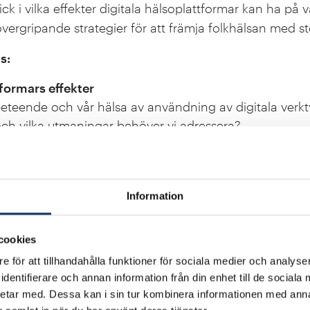
ck i vilka effekter digitala hälsoplattformar kan ha på v
vergripande strategier för att främja folkhälsan med stö
s:
tformars effekter
beteende och vår hälsa av användning av digitala verkt
 och vilka utmaningar behöver vi adressera?
ch prevention mot ohälsa
ar precisionshälsa för att förekomma sjukdomar och för
 Sverige utveckla för att ligga i framkant och r dra maxi
Information
görare?
plementering
cookies
 implementeringar av ny teknologi på hälso-området 
e för att tillhandahålla funktioner för sociala medier och analyser
vägleda framtida initiativ?
dentifierare och annan information från din enhet till de social
etar med. Dessa kan i sin tur kombinera informationen med ann
iskutera dessa frågor tillsammans med er.