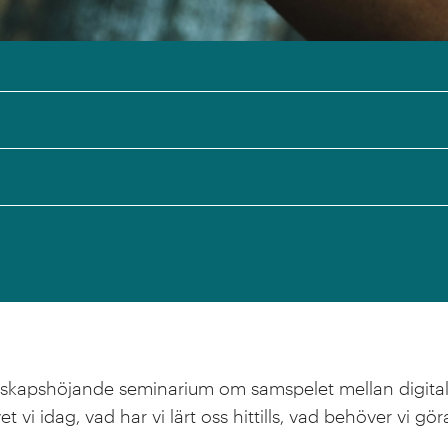
nskapshöjande seminarium om samspelet mellan digital 
vet vi idag, vad har vi lärt oss hittills, vad behöver vi gö