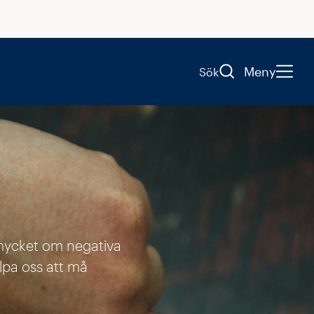
Meny
Sök
s mycket om negativa
älpa oss att må