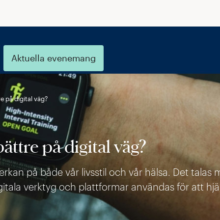
Aktuella evenemang
e på digital väg?
ättre på digital väg?
rkan på både vår livsstil och vår hälsa. Det tala
gitala verktyg och plattformar användas för att hj