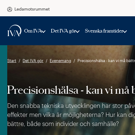
Ledamotsrummet
Om IVA
Det IVA gör
Svenska framtider
Start
Det IVA gör
Evenemang
Precisionshälsa - kan vi må bättr
Precisionshälsa - kan vi må b
Den snabba tekniska utvecklingen har stor påve
effekter men vilka är möjligheterna? Hur kan di
bättre, både som individer och samhälle?