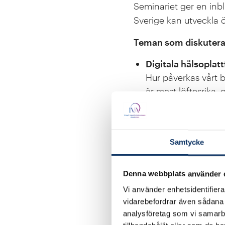
Seminariet ger en inbli
Sverige kan utveckla ö
Teman som diskutera
Digitala hälsoplat
Hur påverkas vårt 
är mest löftesrika,
Precisionshälsa o
Vilken betydelse h
Vilka strategier bör
Samtycke
verktyg som möjlig
Lärdomar från im
Denna webbplats använder 
Vad har genomförda
Vi använder enhetsidentifierar
dessa erfarenheter 
vidarebefordrar även sådana i
analysföretag som vi samarb
Vi ser fram emot att d