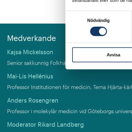
tillhandahållit eller som de h
Varmt välkomna!
Samtyckesval
Nödvändig
Medverkande
Kajsa Mickelsson
Avvisa
Senior sakkunnig Folkhälsomyndigheten, tidigare huv
Mai-Lis Hellénius
Professor Institutionen för medicin, Tema Hjärta-kärl,
Anders Rosengren
Professor i molekylär medicin vid Göteborgs universi
Moderator Rikard Landberg