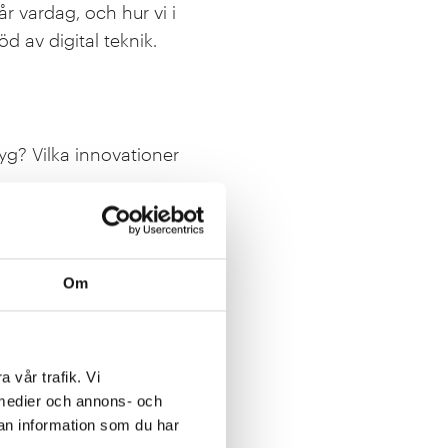
år vardag, och hur vi i
d av digital teknik.
yg? Vilka innovationer
bättra folkhälsan?
mal nytta av digitala
Om
lärt oss? Hur kan
a vår trafik. Vi
a medier och annons- och
an information som du har