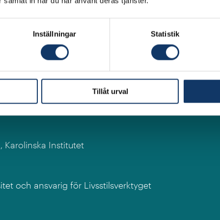
ar samlat in när du har använt deras tjänster.
Inställningar
Statistik
Tillåt urval
udsekreterare i Kommittén för främjande av fysisk akt
 Karolinska Institutet
tet och ansvarig för Livsstilsverktyget