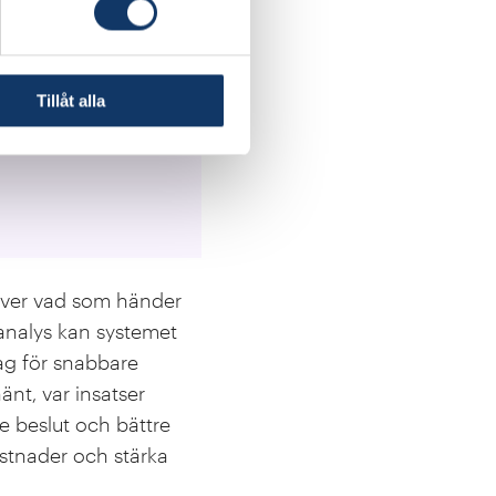
Tillåt alla
. AMIT PATWARDHAN
d över vad som händer
analys kan systemet
ag för snabbare
änt, var insatser
e beslut och bättre
stnader och stärka