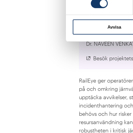
Lärosäten:
Luleå tekniska unive
Ansvarig forskare:
Avvisa
Prof. RAMIN KARIM
Dr. NAVEEN VENKA
Besök projektet
RailEye ger operatörer
på och omkring järnv
upptäcka avvikelser, 
incidenthantering och 
behövs och hur risker
resursanvändning kan 
robustheten i kritisk j