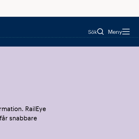
Meny
Sök
rmation. RailEye
 får snabbare