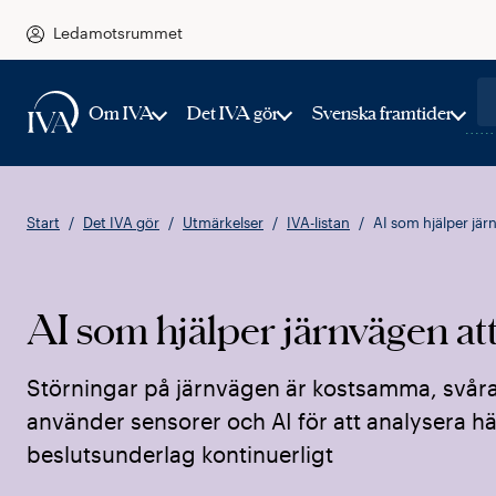
Ledamotsrummet
Om IVA
Det IVA gör
Svenska framtider
Start
Det IVA gör
Utmärkelser
IVA-listan
AI som hjälper jär
AI som hjälper järnvägen at
Störningar på järnvägen är kostsamma, svåra a
använder sensorer och AI för att analysera hä
beslutsunderlag kontinuerligt