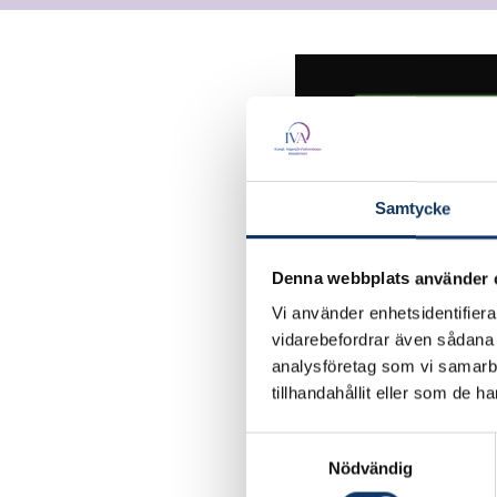
Samtycke
Denna webbplats använder 
Vi använder enhetsidentifierar
vidarebefordrar även sådana i
analysföretag som vi samarb
tillhandahållit eller som de h
År:
Samtyckesval
2026
Nödvändig