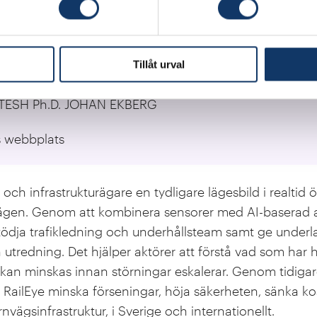
rsitet
Tillåt urval
 Assoc. Prof. KHALID ATTA Dr. VERONICA JÄGARE Dr
TESH Ph.D. JOHAN EKBERG
s webbplats
 och infrastrukturägare en tydligare lägesbild i realti
ägen. Genom att kombinera sensorer med AI-baserad 
stödja trafikledning och underhållsteam samt ge underl
utredning. Det hjälper aktörer att förstå vad som har h
 kan minskas innan störningar eskalerar. Genom tidigar
RailEye minska förseningar, höja säkerheten, sänka ko
ärnvägsinfrastruktur, i Sverige och internationellt.