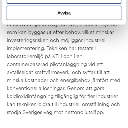
stora eller svåra att eftermontera. Tekniken
Avvisa
använder kontrollerade sprayflöden för att
effektivt fånga in CO₂ i ett litet, modulärt system
som kan byggas ut efter behov, vilket minskar
investeringsrisken och möjliggör industriell
implementering. Tekniken har testats i
laboratoriemiljö på KTH och i en
containerbaserad pilotanläggning vid ett
avfallseldat kraftvärmeverk, och syftar till att
minska kostnader och energibehov jämfört med
konventionella lösningar. Genom att göra
koldioxidinfångning tillgänglig för fler industrier
kan tekniken bidra till industriell omställning och
stödja Sveriges väg mot nettonollutsläpp.