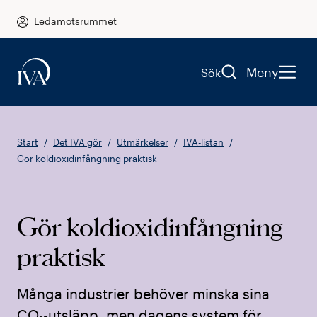
Ledamotsrummet
Meny
Sök
Start
Det IVA gör
Utmärkelser
IVA-listan
Gör koldioxidinfångning praktisk
Gör koldioxidinfångning
praktisk
Många industrier behöver minska sina
CO₂-utsläpp, men dagens system för