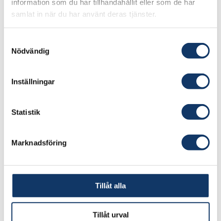
information som du har tillhandahållit eller som de har
2026
samlat in när du har använt deras tjänster.
Lärosäten:
Kungliga Tekniska högskolan
Samtyckesval
Nödvändig
Ansvarig forskare:
Dr. Ali Najarnezhadmashhadi, Prof.
Inställningar
Christophe Duwig, Prof. Lars Pettersson,
Prof. Henrik Kusar, Dr. Ewa Krymarys, Ms.
Statistik
Ziqian Wu (PhD. Student), Dr. Carl
Häggmark (external development partner)
Marknadsföring
Besök projektets webbplats
Tillåt alla
Vår kompakta spraybaserade teknik för
koldioxidinfångning är utvecklad för
Tillåt urval
anläggningar där konventionella lösningar är för