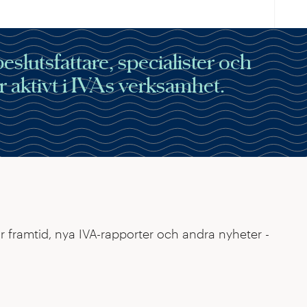
luts­fattare, specialister och
r aktivt i IVAs verksamhet.
r framtid, nya IVA-rapporter och andra nyheter -