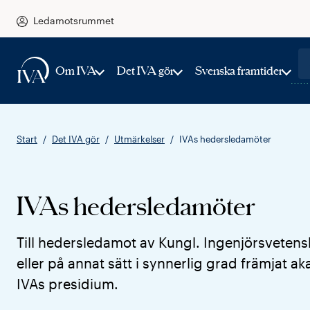
Ledamotsrummet
Om IVA
Det IVA gör
Svenska framtider
Start
Det IVA gör
Utmärkelser
IVAs hedersledamöter
IVAs heders­ledamöter
Till hedersledamot av Kungl. Ingenjörs­vete
eller på annat sätt i synnerlig grad främjat
IVAs presidium.