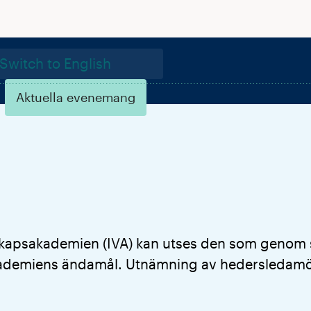
Switch to English
Aktuella evenemang
nskaps­akademien (IVA) kan utses den som genom
 akademiens ändamål. Utnämning av heders­ledamö