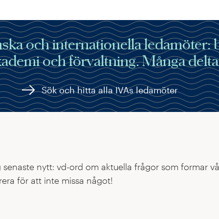
ka och internationella ledamöter: bes
akademi och förvaltning. Många delta
Sök och hitta alla IVAs ledamöter
g senaste nytt: vd-ord om aktuella frågor som formar vå
era för att inte missa något!