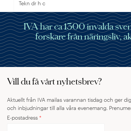
Tekn dr h c
IVA har ca 1300 invalda svens
forskare från näringsliv, 
Vill du få vårt nyhetsbrev?
Aktuellt från IVA mailas varannan tisdag och ger di
och inbjudningar till alla våra evenemang. Prenumer
E-postadress
*