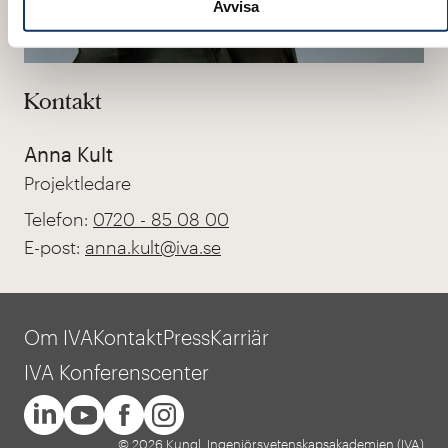
Avvisa
Kontakt
Anna Kult
Projektledare
Telefon:
0720 - 85 08 00
E-post:
anna.kult@iva.se
Om IVA
Kontakt
Press
Karriär
IVA Konferenscenter
© 2026 Kungl. Ingenjörsvetenskapsakademien (IVA)