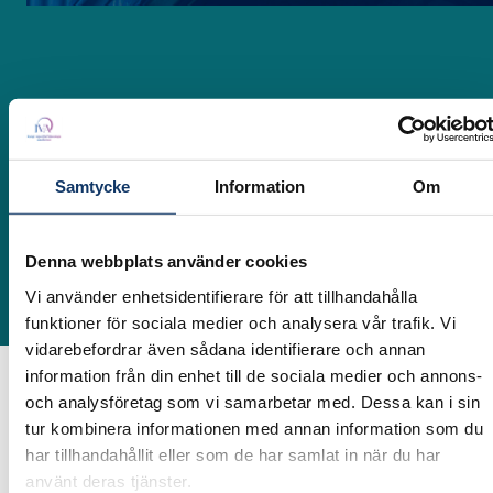
Event information
DATUM
Torsdag 16 april 2026
TID
Samtycke
Information
Om
12:00
- 13:30
PLATS
Denna webbplats använder cookies
IVA Konferenscenter, Grev Turegatan 16,
Stockholm
Vi använder enhetsidentifierare för att tillhandahålla
funktioner för sociala medier och analysera vår trafik. Vi
vidarebefordrar även sådana identifierare och annan
information från din enhet till de sociala medier och annons-
Den 16 april välkomnar vi våra nya deltagare i
och analysföretag som vi samarbetar med. Dessa kan i sin
Näringslivsrådet till en introduktionslunch under
tur kombinera informationen med annan information som du
ledning av ordförande
Håkan Buskhe
, vd för
har tillhandahållit eller som de har samlat in när du har
FAM.
använt deras tjänster.