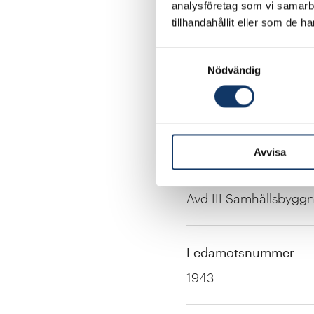
analysföretag som vi samarb
Akademisk titel
tillhandahållit eller som de h
Civilingenjör
Samtyckesval
Nödvändig
Titel
CEO
Avvisa
Avdelning
Avd III Samhällsbygg
Ledamotsnummer
1943