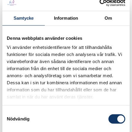
Samtycke
Information
Om
Denna webbplats använder cookies
Vi använder enhetsidentifierare för att tillhandahålla
funktioner för sociala medier och analysera vår trafik. Vi
vidarebefordrar även sådana identifierare och annan
information från din enhet till de sociala medier och
Akademisk titel
annons- och analysföretag som vi samarbetar med.
Professor
Dessa kan i sin tur kombinera informationen med annan
information som du har tillhandahållit eller som de har
samlat in när du har använt deras tjänster.
Titel
Samtyckesval
Thomas E. and Doris Everhart Professor of
Nödvändig
Control & Dynamical Systems and
Bioengineering