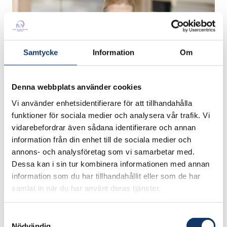
Samtycke
Information
Om
Denna webbplats använder cookies
Vi använder enhetsidentifierare för att tillhandahålla
funktioner för sociala medier och analysera vår trafik. Vi
Akademisk titel
vidarebefordrar även sådana identifierare och annan
Tekn. hedersdoktor och civilingenjör
information från din enhet till de sociala medier och
maskinteknik, LTU
annons- och analysföretag som vi samarbetar med.
Dessa kan i sin tur kombinera informationen med annan
information som du har tillhandahållit eller som de har
samlat in när du har använt deras tjänster.
Titel
Verkställande direktör
Samtyckesval
Nödvändig