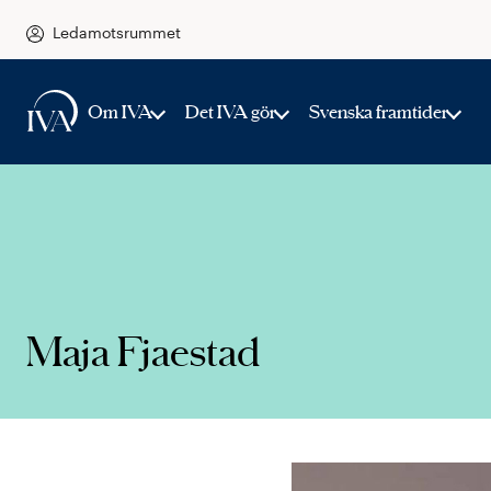
Ledamotsrummet
Om IVA
Det IVA gör
Svenska framtider
Maja Fjaestad