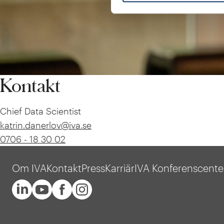
Kontakt
Chief Data Scientist
katrin.danerlov@iva.se
0706 - 18 30 02
Om IVA
Kontakt
Press
Karriär
IVA Konferenscente