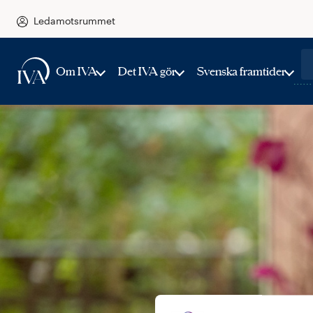
Ledamotsrummet
Om IVA
Det IVA gör
Svenska framtider