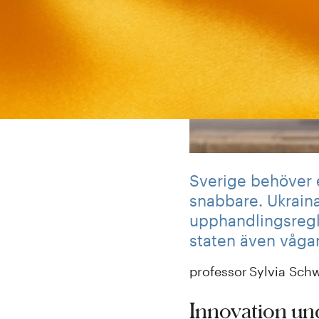
Sverige behöver 
snabbare. Ukraina
upphandlingsregle
staten även våga
professor Sylvia Schw
Innovation
un