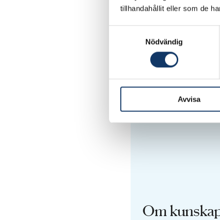
Dela risker för att
tillhandahållit eller som de h
resursbrister och de
Samtyckesval
Nödvändig
Avvisa
Om kunskap