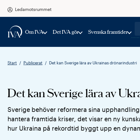
Ledamotsrummet
Om IVA
Det IVA gör
Svenska framtider
Start
Publicerat
Det kan Sverige lära av Ukrainas drönarindustri
Det kan Sverige lära av Ukr
Sverige behöver reformera sina upphandlings
hantera framtida kriser, det visar en ny kun
hur Ukraina på rekordtid byggt upp en dynam