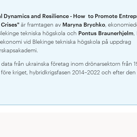
al Dynamics and Resilience - How to Promote Entre
 Crises"
är framtagen av
Maryna Brychko
, ekonomied
 Blekinge tekniska högskola och
Pontus Braunerhjelm
,
alekonomi vid Blekinge tekniska högskola på uppdrag
örskapsakademi.
data från ukrainska företag inom drönarsektorn från 19
: före kriget, hybridkrigsfasen 2014–2022 och efter den 