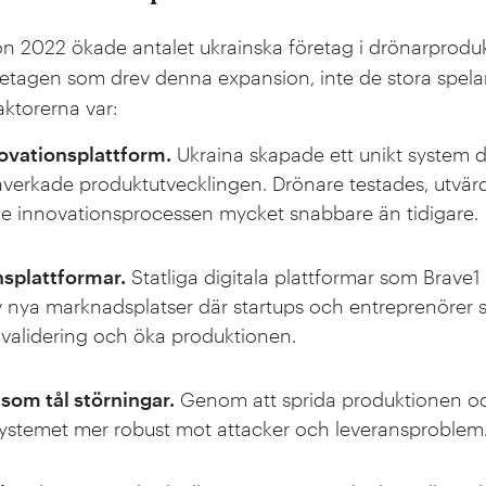
on 2022 ökade antalet ukrainska företag i drönarprodukti
etagen som drev denna expansion, inte de stora spela
aktorerna var:
ovationsplattform.
Ukraina skapade ett unikt system 
 påverkade produktutvecklingen. Drönare testades, utv
jorde innovationsprocessen mycket snabbare än tidigare.
nsplattformar.
Statliga digitala plattformar som Brave
 nya marknadsplatser där startups och entreprenörer
ig validering och öka produktionen.
som tål störningar.
Genom att sprida produktionen oc
systemet mer robust mot attacker och leveransproblem