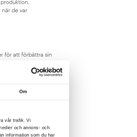
 produktion,
 när de var
för att förbättra sin
e så att små och
 upp efter
Om
som möjliggör snabb
nas framgångsrika
a vår trafik. Vi
a medier och annons- och
an information som du har