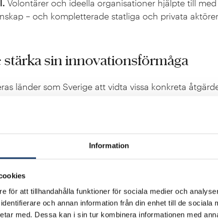
l.
Volontärer och ideella organisationer hjälpte till med
nskap – och kompletterade statliga och privata aktörer
 stärka sin innovationsförmåga
s länder som Sverige att vidta vissa konkreta åtgärder 
 upphandling.
Upphandlingsprocessen måste bli enklar
 kan delta. Börja med små pilotkontrakt som kan skalas
Information
innovationsplattformar.
Utveckla statliga plattformar 
cookies
g och uppskalning av nya lösningar, inspirerat av Ukrai
e för att tillhandahålla funktioner för sociala medier och analyser
dentifierare och annan information från din enhet till de social
etar med. Dessa kan i sin tur kombinera informationen med ann