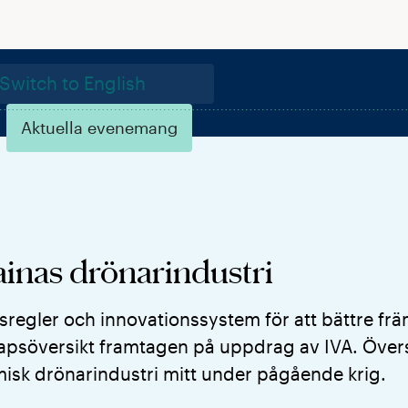
Switch to English
Aktuella evenemang
ainas drönarindustri
regler och innovationssystem för att bättre frä
skapsöversikt framtagen på uppdrag av IVA. Över
isk drönarindustri mitt under pågående krig.