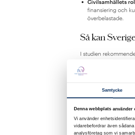
Civilsamhällets rol
finansiering och ku
överbelastade.
Så kan Sverige
I studien rekommendera
innovationsförmåga:
Förenkla offentlig
medelstora företag
Samtycke
utvärdering.
Satsa på digitala 
Denna webbplats använder 
testning, validerin
Vi använder enhetsidentifierar
system.
vidarebefordrar även sådana i
analysföretag som vi samarb