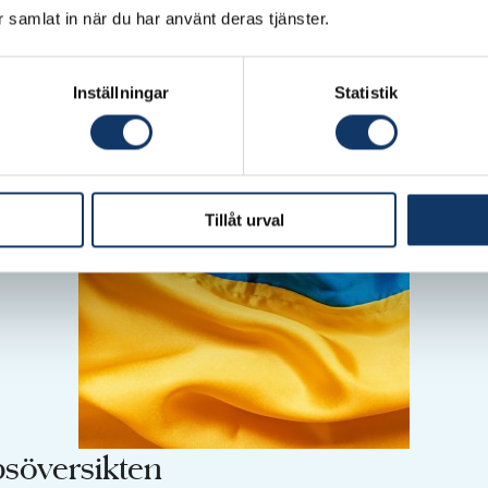
 underlätta uppskalning.
Staten bör i högre grad hjälpa 
ar samlat in när du har använt deras tjänster.
la risker så att innovativa företag kan växa och nå indus
Inställningar
Statistik
Tillåt urval
söversikten