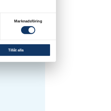
till att minska
triell skala.
Marknadsföring
Tillåt alla