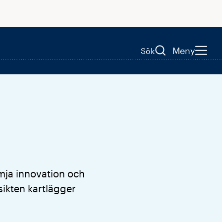
Meny
Sök
mja innovation och
sikten kartlägger