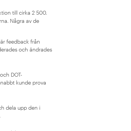
on till cirka 2 500.
rna. Några av de
där feedback från
ärderades och ändrades
1 och DOT-
 snabbt kunde prova
h dela upp den i
.