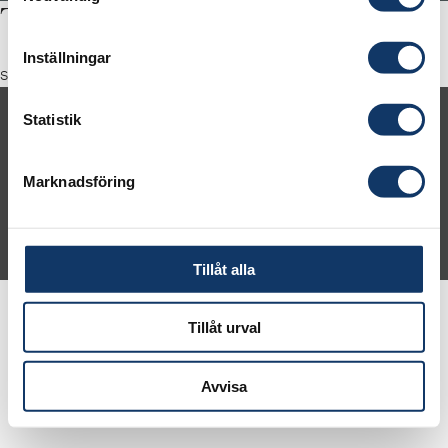
Thomas Eldered
Inställningar
styrelseordförande Flerie, IVA-ledamot
Statistik
Om IVA
Kontakt
Press
Karriär
IVA Konferenscenter
Marknadsföring
© 2026 Kungl. Ingenjörsvetenskapsakademien (IVA)
Tillåt alla
Tillåt urval
Avvisa