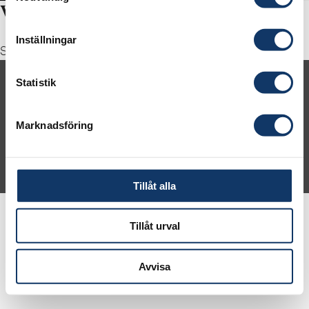
Wendy Chang
Inställningar
Senior Analyst, Merics
Statistik
Om IVA
Kontakt
Press
Karriär
IVA Konferenscenter
Marknadsföring
© 2026 Kungl. Ingenjörsvetenskapsakademien (IVA)
Tillåt alla
Tillåt urval
Avvisa