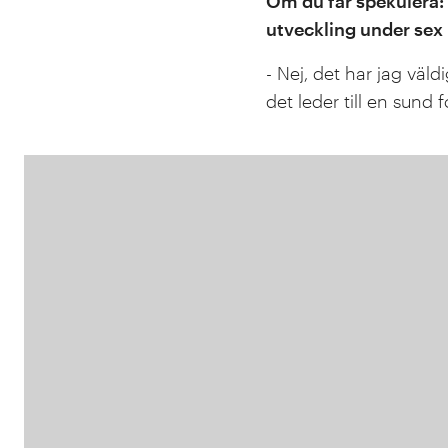
Om du får spekulera: t
utveckling under se
- Nej, det har jag väld
det leder till en sund