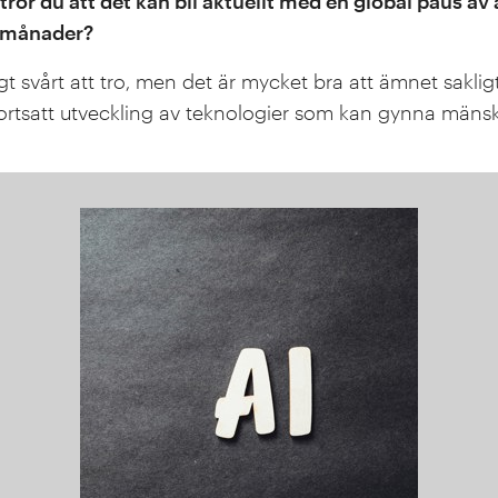
ror du att det kan bli aktuellt med en global paus av 
x månader?
igt svårt att tro, men det är mycket bra att ämnet sakli
 fortsatt utveckling av teknologier som kan gynna mäns