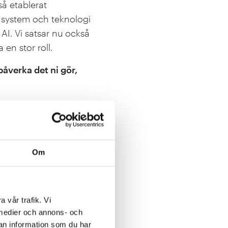
så etablerat
, system och teknologi
AI. Vi satsar nu också
en stor roll.
påverka det ni gör,
rståelsen för AI och
en inom WASP, finns
ska,
nologier. I ljuset av
Om
as.
tem, såsom kommande
 kan lära sig att
a vår trafik. Vi
a medier och annons- och
T SW3, där ni på
an information som du har