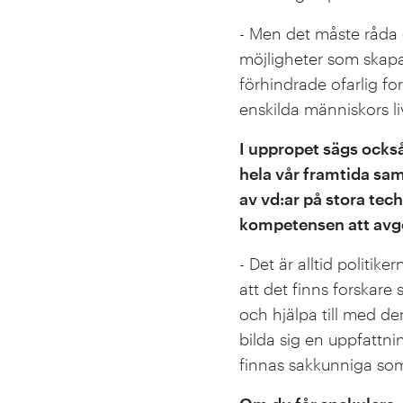
- Men det måste råda 
möjligheter som skapa
förhindrade ofarlig fo
enskilda människors li
I uppropet sägs ocks
hela vår framtida sam
av vd:ar på stora tech
kompetensen att avgö
- Det är alltid politi
att det finns forskar
och hjälpa till med d
bilda sig en uppfattni
finnas sakkunniga som