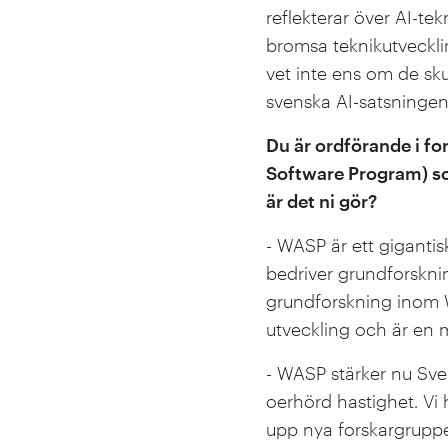
reflekterar över AI-te
bromsa teknikutvecklin
vet inte ens om de sku
svenska AI-satsninge
Du är ordförande i 
Software Program) som
är det ni gör?
- WASP är ett giganti
bedriver grundforskni
grundforskning inom W
utveckling och är en m
- WASP stärker nu Sve
oerhörd hastighet. Vi h
upp nya forskargruppe