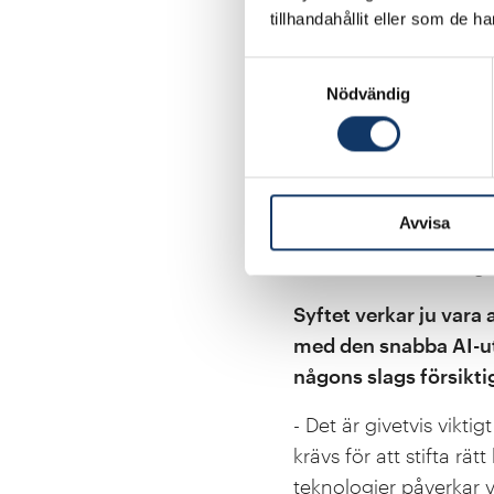
WASP tillsammans me
tillhandahållit eller som de h
för nordiska språk. K
det arbetet?
Samtyckesval
Nödvändig
- Nej, den träning av
Media & Language
och
kommersialisering av A
av generativa modeller
Avvisa
både forskningsresult
studier och forskning s
Syftet verkar ju vara
med den snabba AI-utv
någons slags försikti
- Det är givetvis vikt
krävs för att stifta r
teknologier påverkar 