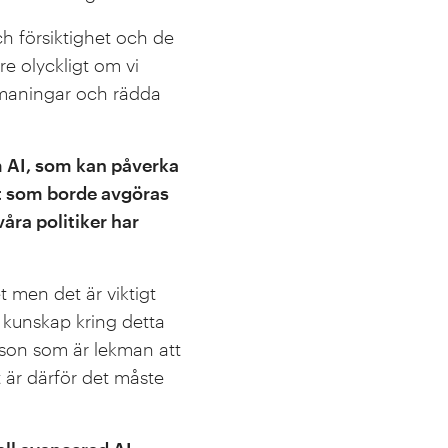
h försiktighet och de
e olyckligt om vi
utmaningar och rädda
m AI, som kan påverka
et som borde avgöras
våra politiker har
t men det är viktigt
 kunskap kring detta
rson som är lekman att
t är därför det måste