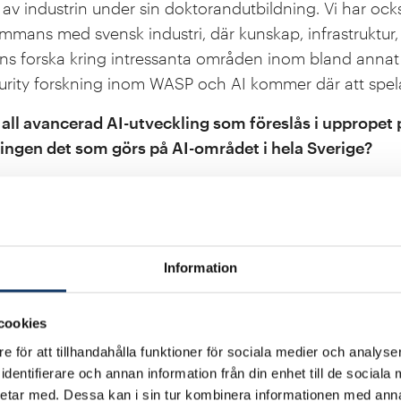
a av industrin under sin doktorandutbildning. Vi har ock
ammans med svensk industri, där kunskap, infrastruktur
ans forska kring intressanta områden inom bland annat 
rity forskning inom WASP och AI kommer där att spela 
 all avancerad AI-utveckling som föreslås i uppropet 
ingen det som görs på AI-området i hela Sverige?
re på ett behov av att utöka forskningen för att öka fö
och begränsningar är. Förutom den tekniska forskning
som syfte att utveckla kunskap kring etiska, ekonomi
 sociala, kulturella och legala implikationer av nya tek
Information
tvecklingen bör denna forskning accelereras och utök
cookies
bland annat pausa all träning av avancerade AI-sys
 GPT som handlar om att bygga upp språkmodeller som
e för att tillhandahålla funktioner för sociala medier och analyser
dentifierare och annan information från din enhet till de social
vancerad text. Ett sådant projekt pågår i Sverige, GP
etar med. Dessa kan i sin tur kombinera informationen med ann