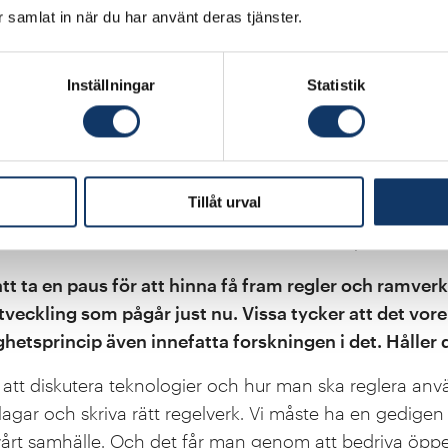
d bland annat AI Sweden och RISE utvecklar en AI-d
ar samlat in när du har använt deras tjänster.
änner du någon oro för att en paus, om den blev verkl
Inställningar
Statistik
 språkmodellen som vi gör är en del av vår forskningsa
 det handlar om grundforskning. Det handlar alltså i
I-produkter. Det handlar om akademisk forskning. Till sk
 som nu görs tillgängliga världen över är vårt arbete 
Tillåt urval
aten och den resulterande språkmodellen. Detta möjl
om krävs för att fortsatt kunna utveckla AI på ett säkert
 att ta en paus för att hinna få fram regler och ramver
eckling som pågår just nu. Vissa tycker att det vore v
ghetsprincip även innefatta forskningen i det. Hålle
igt att diskutera teknologier och hur man ska reglera a
ätt lagar och skriva rätt regelverk. Vi måste ha en gedi
vårt samhälle. Och det får man genom att bedriva öppe