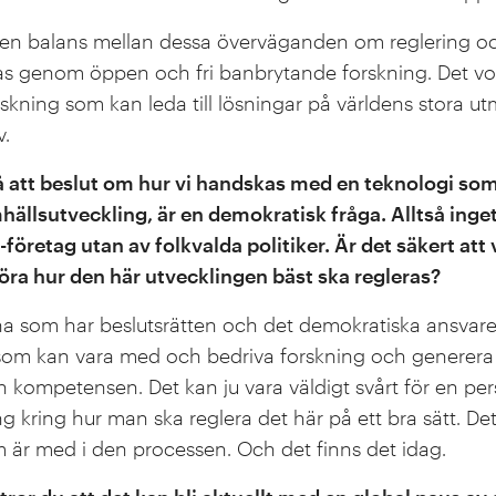
en balans mellan dessa överväganden om reglering oc
s genom öppen och fri banbrytande forskning. Det vor
rskning som kan leda till lösningar på världens stora 
v.
å att beslut om hur vi handskas med en teknologi so
hällsutveckling, är en demokratisk fråga. Alltså ing
-företag utan av folkvalda politiker. Är det säkert att 
ra hur den här utvecklingen bäst ska regleras?
kerna som har beslutsrätten och det demokratiska ansvare
e som kan vara med och bedriva forskning och generera
en kompetensen. Det kan ju vara väldigt svårt för en pe
ng kring hur man ska reglera det här på ett bra sätt. De
 är med i den processen. Och det finns det idag.