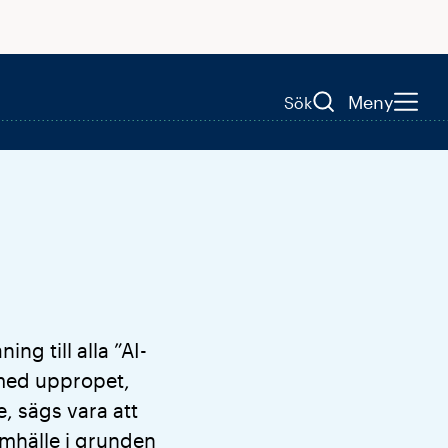
Meny
Sök
ng till alla ”AI-
 med uppropet,
e, sägs vara att
amhälle i grunden