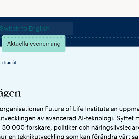
Switch to English
Aktuella evenemang
en framåt
ägen
ganisationen Future of Life Institute en uppmani
i utvecklingen av avancerad AI-teknologi. Syftet
 50 000 forskare, politiker och näringslivsledar
ur en teknikutveckling som kan förändra vårt s