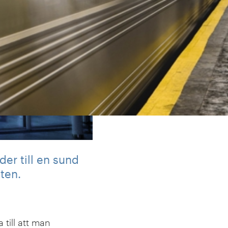
der till en sund
ten.
a till att man