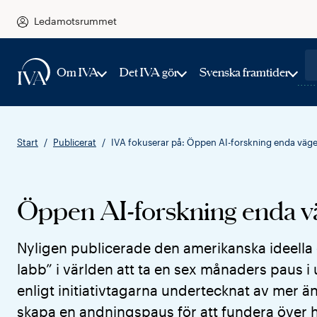
Ledamotsrummet
Om IVA
Det IVA gör
Svenska framtider
Start
Publicerat
IVA fokuserar på: Öppen AI-forskning enda väg
Öppen AI-forskning enda v
Nyligen publicerade den amerikanska ideella or
labb” i världen att ta en sex månaders paus 
enligt initiativtagarna undertecknat av mer än
skapa en andningspaus för att fundera över h