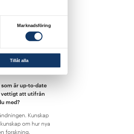
riven språkmodell
ighet, skulle påverka
Marknadsföring
rena
Research Arena for
nte om
illnad från flertalet
öppet och transparent,
Tillåt alla
iggör många av de
 och ansvarsfullt vis.
k som är up-to-date
ettigt att utifrån
r du med?
nvändningen. Kunskap
gen kunskap om hur nya
n forskning.