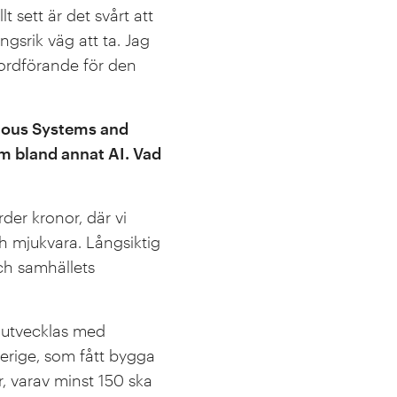
 sett är det svårt att
gsrik väg att ta. Jag
ordförande för den
mous Systems and
om bland annat AI. Vad
der kronor, där vi
h mjukvara. Långsiktig
ch samhällets
 utvecklas med
Sverige, som fått bygga
, varav minst 150 ska