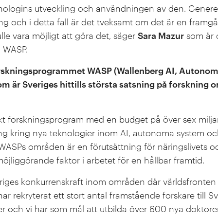
knologins utveckling och användningen av den. Generellt
g och i detta fall är det tveksamt om det är en framgån
lle vara möjligt att göra det, säger
Sara Mazur
som är 
n WASP.
forskningsprogrammet WASP (Wallenberg AI, Autono
 är Sveriges hittills största satsning på forskning 
skt forskningsprogram med en budget på över sex miljar
ng kring nya teknologier inom AI, autonoma system oc
ASPs områden är en förutsättning för näringslivets o
öjliggörande faktor i arbetet för en hållbar framtid.
riges konkurrenskraft inom områden där världsfronten
ar rekryterat ett stort antal framstående forskare till 
r och vi har som mål att utbilda över 600 nya doktorer