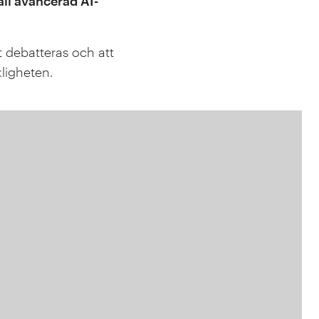
all avancerad AI-
gt debatteras och att
kligheten.