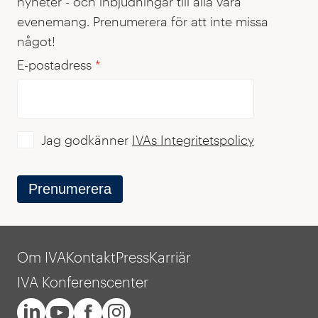
nyheter - och inbjudningar till alla våra
evenemang. Prenumerera för att inte missa
något!
E-postadress
*
Jag godkänner
IVAs Integritetspolicy
Prenumerera
Om IVA
Kontakt
Press
Karriär
IVA Konferenscenter