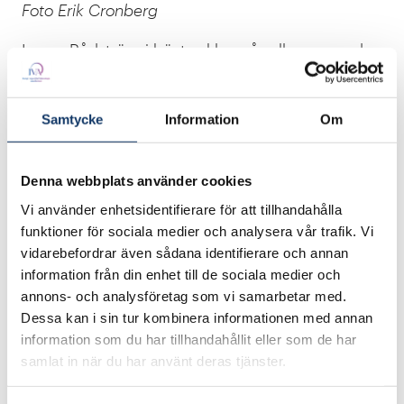
Foto Erik Cronberg
Innan Rådström i höstas klev på rollen som vd
och koncernchef för Daimler Trucks har hon
arbetat 3 år som vd för Merceder-Benz Trucks
Samtycke
Information
Om
och 16 år på Scania i olika roller.
- När jag var vd för Mercedes-Benz Trucks
Denna webbplats använder cookies
handlade det mycket mer om att driva en affär.
Vi använder enhetsidentifierare för att tillhandahålla
Det är fortfarande en viktig del av mitt jobb
funktioner för sociala medier och analysera vår trafik. Vi
eftersom vi är ett börsnoterat bolag, men i min
vidarebefordrar även sådana identifierare och annan
nuvarande roll kan jag också ha en stor
information från din enhet till de sociala medier och
påverkan på samhället utanför vårt eget bolag.
annons- och analysföretag som vi samarbetar med.
Det gör att det känns lite extra meningsfullt
Dessa kan i sin tur kombinera informationen med annan
information som du har tillhandahållit eller som de har
faktiskt, säger Karin Rådström till Di.
samlat in när du har använt deras tjänster.
Läs hela intervjun med Rådström på DI.se.