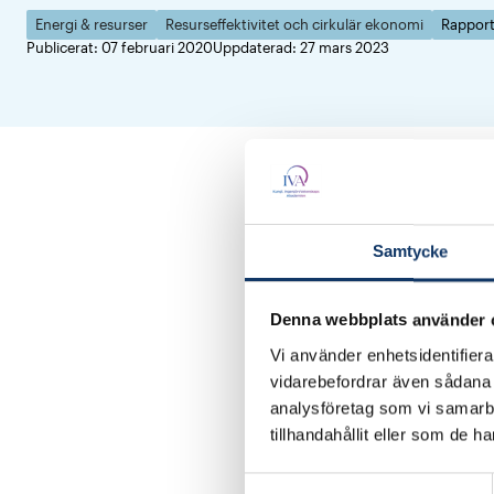
Energi & resurser
Resurseffektivitet och cirkulär ekonomi
Rappor
Publicerat: 07 februari 2020
Uppdaterad: 27 mars 2023
- Sveriges lokalsvinn ä
omkring tio procent. I
Anna Denell
, hållbar
Samtycke
Resurseffektiva
lokal
IVA rekommenderar bla
Denna webbplats använder 
verksamhetslokaler. Til
Vi använder enhetsidentifierar
vidarebefordrar även sådana i
Se över momsregler
analysföretag som vi samarb
Modernisera Hyresl
tillhandahållit eller som de h
Se över plan- och b
Samtyckesval