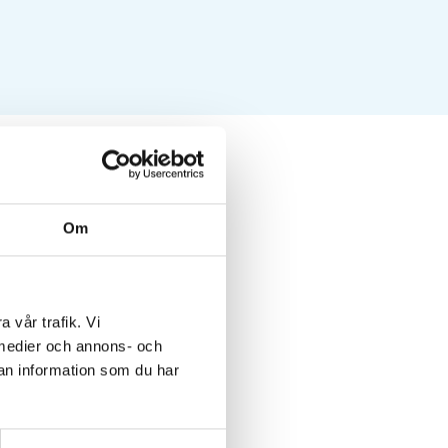
 nyttjas bara till
erna bättre, säger
VA-rapporten
Om
rämja delning av
a vår trafik. Vi
a medier och annons- och
an information som du har
 flexibilitet.