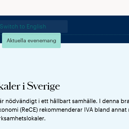
Switch to English
Aktuella evenemang
aler i Sverige
 är nödvändigt i ett hållbart samhälle. I denna b
r ekonomi (ReCE) rekommenderar IVA bland annat 
rksamhetslokaler.