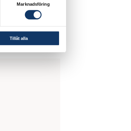
Marknadsföring
r ekonomi
, som syftar
r i linje med FNs
Tillåt alla
ktivt, cirkulärt