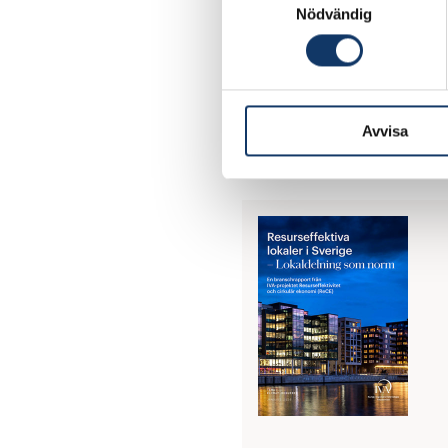
Nödvändig
Arbetet har skett ino
till att stärka Sverig
globala hållbarhetsmå
Avvisa
- Projektets vision är 
samhälle, säger
Carol