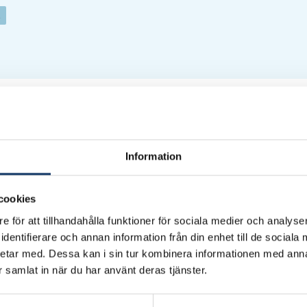
t
r ohållbart. Kontorslokaler och andra verksamhetslokaler
 framtidens cirkulära byggande måste vi dela på resurs
hetschef Vasakronan och ordförande i arbetet bakom I
Information
er i Sverige – Lokaldelning som norm
.
nd annat regeringen att se över regelverk, som kan f
cookies
l exempel föreslås att:
e för att tillhandahålla funktioner för sociala medier och analyser
dentifierare och annan information från din enhet till de social
, så att de möjliggör delning mellan verksamheter.
etar med. Dessa kan i sin tur kombinera informationen med ann
agen med syfte att uppmuntra delningslösningar.
ar samlat in när du har använt deras tjänster.
ygglagen så att detaljplanebestämmelser uppmuntrar till