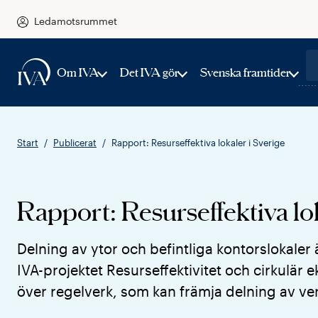
Ledamotsrummet
Om IVA
Det IVA gör
Svenska framtider
Start
Publicerat
Rapport: Resurseffektiva lokaler i Sverige
Rapport: Resurseffektiva lok
Delning av ytor och befintliga kontorslokaler
IVA-projektet Resurseffektivitet och cirkulä
över regelverk, som kan främja delning av ve