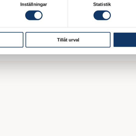
Inställningar
Statistik
m ramen för IVA-projektet
Resurseffektivitet och cirkulä
es konkurrenskraft för en framtid med begränsade resurse
l.
Tillåt urval
att Sverige ska bli den ledande nationen för ett resurseffe
ine Ankarcrona
, projektledare på IVA.