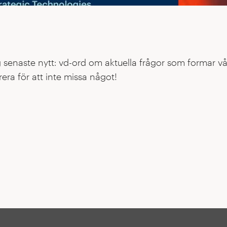
 strategiskt viktiga tekniker
48 strategiskt viktiga tekniker
nt Priorities" presenterar IVA en ny, datadriven analy
g senaste nytt: vd-ord om aktuella frågor som formar vå
amtida välstånd, vår ekonomiska motståndskraft och nati
era för att inte missa något!