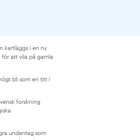
 kartläggs i en ny
för att vila på gamla
gt bli som en titt i
vensk forskning
giska
några undantag som