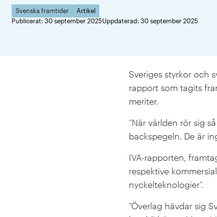
Svenska framtider
Artikel
Publicerat: 30 september 2025
Uppdaterad: 30 september 2025
Sveriges styrkor och 
rapport som tagits fr
meriter.
”När världen rör sig s
backspegeln. De är in
IVA-rapporten, framt
respektive kommersiali
nyckelteknologier”.
”Överlag hävdar sig S