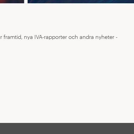
s som kartlägger Sveriges globala position inom 48
r framtid, nya IVA-rapporter och andra nyheter -
onella säkerhet.