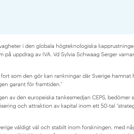
svagheter i den globala högteknologiska kapprustningen
am på uppdrag av IVA. Vd Sylvia Schwaag Serger varnar 
å fort som den gör kan rankningar där Sverige hamnat hö
gen garant för framtiden.”
agen av den europeiska tankesmedjan CEPS, bedömer s
sering och attraktion av kapital inom ett 50-tal ”strate
verige väldigt väl och stabilt inom forskningen, med 