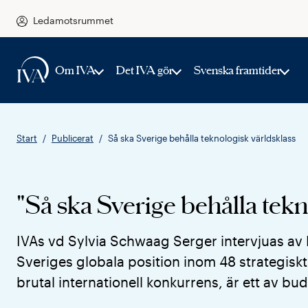
Ledamotsrummet
Om IVA
Det IVA gör
Svenska framtider
Start
Publicerat
Så ska Sverige behålla teknologisk världsklass
"Så ska Sverige behålla tekn
IVAs vd Sylvia Schwaag Serger intervjuas av 
Sveriges globala position inom 48 strategiskt v
brutal internationell konkurrens, är ett av bu