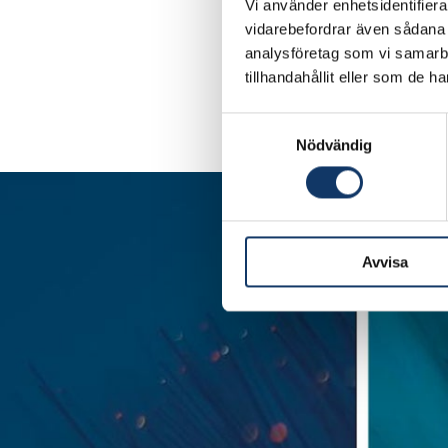
Vi använder enhetsidentifierar
vidarebefordrar även sådana i
analysföretag som vi samarb
tillhandahållit eller som de h
Samtyckesval
Läs hela intervjun, pu
Nödvändig
Avvisa