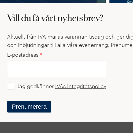
Rapport: Sveriges position inom 48
Vill du få vårt nyhetsbrev?
Rapport: Sveriges position inom 
I rapporten "Sweden’s Competitiveness and Investme
Aktuellt från IVA mailas varannan tisdag och ger di
strategiskt viktiga tekniker – avgörande för vårt fr
och inbjudningar till alla våra evenemang. Prenumer
E-postadress
*
Jag godkänner
IVAs Integritetspolicy
Prenumerera