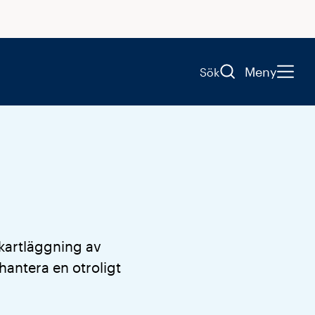
Meny
Sök
 kartläggning av
 hantera en otroligt