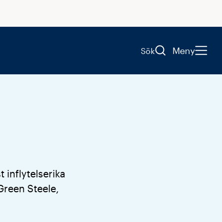
Meny
Sök
inflytelserika
Green Steele,