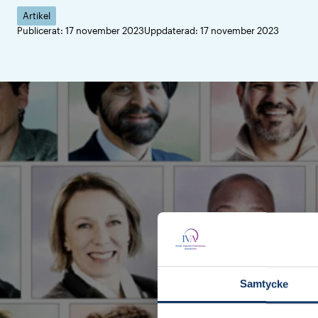
Artikel
Publicerat: 17 november 2023
Uppdaterad: 17 november 2023
Times lista
lyfter fram
klimatförändringarna. 
Samtycke
och Defenders.