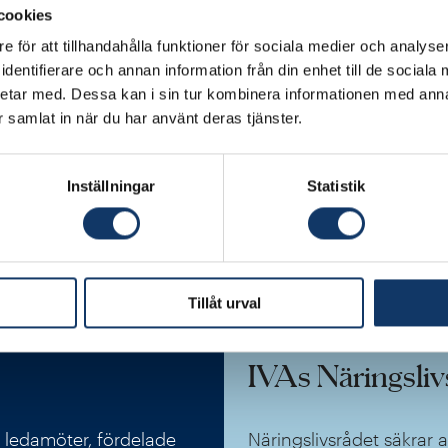
 för H2 Green Steele och ledamot av IVA sedan 2021, är 
cookies
tors
för sitt innovativa arbete med att bygga upp världe
e för att tillhandahålla funktioner för sociala medier och analyser
ngen av grönt (fossilfritt) stål.
dentifierare och annan information från din enhet till de social
etar med. Dessa kan i sin tur kombinera informationen med ann
finns
Martin Lundstedt
, vd för Volvo Group och ledam
ar samlat in när du har använt deras tjänster.
 göra Volvo till en världsledande aktör i utvecklingen av e
märksammas
Pascal Soriot
, vd för Astra Zeneca och l
Inställningar
Statistik
 arbete med att minska klimatavtrycket från företag in
0 Climate
finns även Northvolts vd
Peter Carlsson
som 
Vattenfalls vd
Anna Borg
som är engagerad i IVAs Näri
Tillåt urval
IVAs Näringsliv
a ledamöter, fördelade
Näringslivsrådet säkrar 