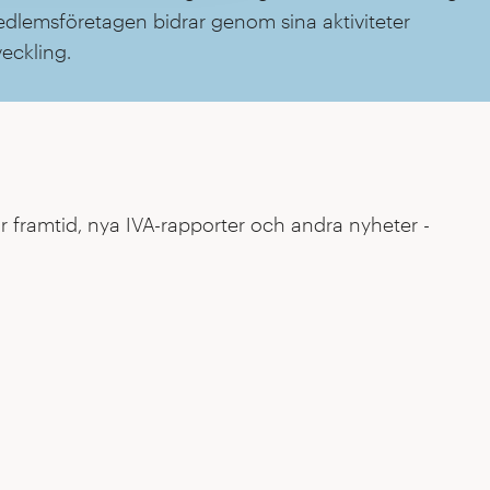
edlemsföretagen bidrar genom sina aktiviteter
veckling.
r framtid, nya IVA-rapporter och andra nyheter -