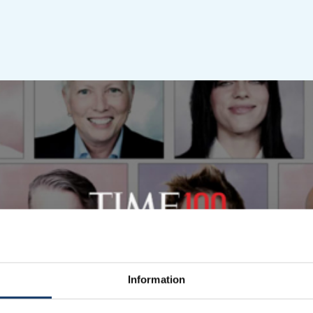
 100 personer som tagit en ledande roll i arbetet med 
Listan är uppdelad i fem kategorier: Catalysts, Leaders,
Information