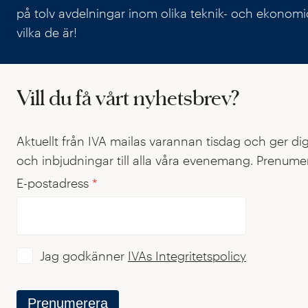
på tolv avdelningar inom olika teknik- och ekonom
vilka de är!
Vill du få vårt nyhetsbrev?
Aktuellt från IVA mailas varannan tisdag och ger di
och inbjudningar till alla våra evenemang. Prenumer
E-postadress
*
Jag godkänner
IVAs Integritetspolicy
Prenumerera