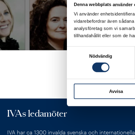
Henrik Henrikson
, vd
Denna webbplats använder 
inom kategorin
Innova
Vi använder enhetsidentifierar
industri för framställni
vidarebefordrar även sådana i
analysföretag som vi samarb
I kategorin
Titans
åter
tillhandahållit eller som de h
för sitt arbete med att
samma kategori upp
Samtyckesval
Nödvändig
2017,
för sitt globala
vårdsektorn.
Med på listan
Time 10
Guldmedalj 2022, och 
Avvisa
IVAs ledamöter
IVA har ca 1300 invalda svenska och internationell