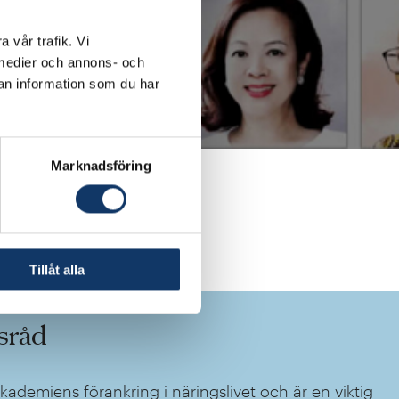
uttagen till listan
ns första storskaliga
a vår trafik. Vi
a medier och annons- och
an information som du har
ot av IVA sedan 2013,
lektriska lastbilar. I
edamot av IVA sedan
Marknadsföring
om läkemedels- och
tilldelades IVAs
ngslivsråd.
Tillåt alla
sråd
akademiens förankring i näringslivet och är en viktig