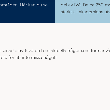
iområden. Här kan du se
del av IVA. De ca 250 m
starkt till akademiens ut
g senaste nytt: vd-ord om aktuella frågor som formar vå
era för att inte missa något!