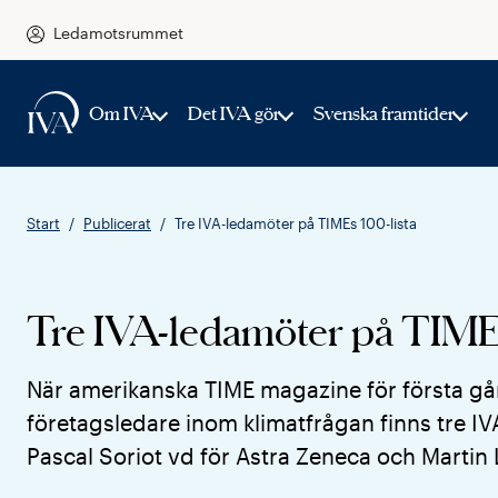
Ledamotsrummet
Om IVA
Det IVA gör
Svenska framtider
Start
Publicerat
Tre IVA-ledamöter på TIMEs 100-lista
Tre IVA-ledamöter på TIMEs
När amerikanska TIME magazine för första gån
företagsledare inom klimatfrågan finns tre I
Pascal Soriot vd för Astra Zeneca och Martin