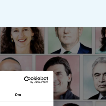
att bromsa de globala
 Titans, Innovators
Om