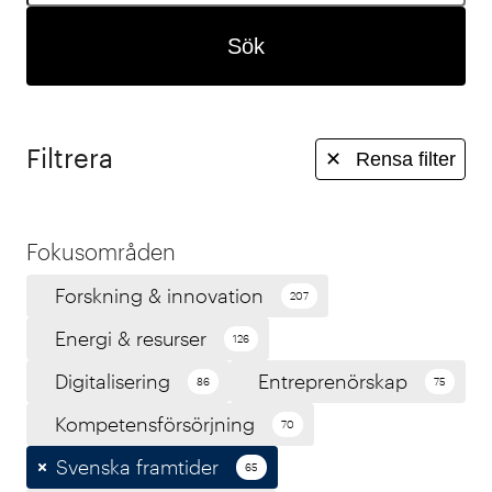
Sök
Filtrera
✕
Rensa filter
Fokusområden
Forskning & innovation
207
Energi & resurser
126
Digitalisering
Entreprenörskap
86
75
Kompetensförsörjning
70
Svenska framtider
65