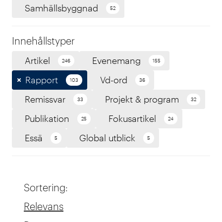
Samhällsbyggnad
52
Innehållstyper
Artikel
Evenemang
246
155
Rapport
Vd-ord
103
36
Remissvar
Projekt & program
33
32
Publikation
Fokusartikel
25
24
Essä
Global utblick
5
5
Sortering
:
Relevans