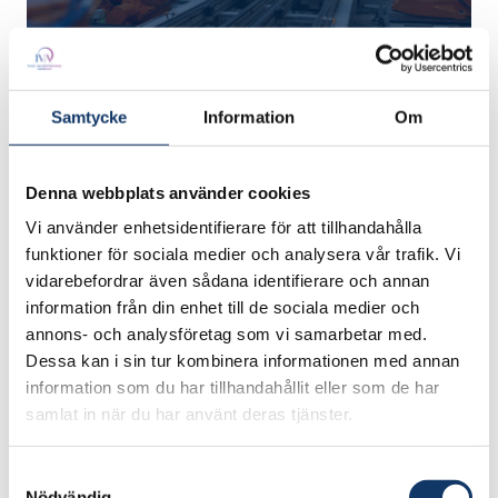
En svensk industri i världsklass — så
säkrar vi ledarpositionen
Samtycke
Information
Om
Svenska framtider
Rapport
Evenemang
Denna webbplats använder cookies
Publicerat
:
09 april 2026
Vi använder enhetsidentifierare för att tillhandahålla
Senast uppdaterat
:
09 april 2026
funktioner för sociala medier och analysera vår trafik. Vi
vidarebefordrar även sådana identifierare och annan
information från din enhet till de sociala medier och
annons- och analysföretag som vi samarbetar med.
Dessa kan i sin tur kombinera informationen med annan
information som du har tillhandahållit eller som de har
samlat in när du har använt deras tjänster.
Samtyckesval
Nödvändig